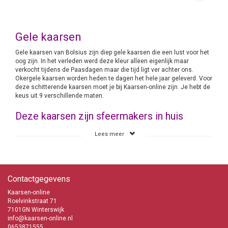
Gele kaarsen
Gele kaarsen van Bolsius zijn diep gele kaarsen die een lust voor het
oog zijn. In het verleden werd deze kleur alleen eigenlijk maar
verkocht tijdens de Paasdagen maar die tijd ligt ver achter ons.
Okergele kaarsen worden heden te dagen het hele jaar geleverd. Voor
deze schitterende kaarsen moet je bij Kaarsen-online zijn. Je hebt de
keus uit 9 verschillende maten.
Deze kaarsen zijn sfeermakers in huis
Gele kaarsen zet je bij voorkeur op diverse plaatsen in huis neer. Het
Lees meer
zijn echte sfeermakers en nadat de schemer zijn intreden heeft
gedaan ga je de kaarsen aansteken en binnen de kortste keren
veranderd je woonkamer in een oase van rust en gezelligheid. Je
hoeft helemaal niet meer de deur uit om de sfeer en de gezelligheid
op te zoeken. Nee daar zorg je gewoon thuis voor met deze Gele
Contactgegevens
kaarsen van Bolsius.
Kaarsen-online
Bolsius Gele kaarsen
Roelvinkstraat 71
Trendy kleur
7101GN Winterswijk
Snelle levering
info@kaarsen-online.nl
Lage verzendkosten
0653871555