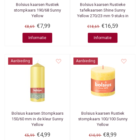
Bolsius kaarsen
Rustiek
Bolsius kaarsen
Rustieke
stompkaars 190/68 Sunny
tafelkaarsen Shine Sunny
Yellow
Yellow 270/23 mm 9 stuks in
een doos
€7,99
€16,59
€8,69
€18,69
Informatie
Informatie
Aanbieding
Aanbieding
Bolsius kaarsen
Stompkaars
Bolsius kaarsen
Rustiek
150/60 mm in de kleur Sunny
stompkaars 100/100 Sunny
Yellow
Yellow
€4,99
€8,99
€5,99
€10,99