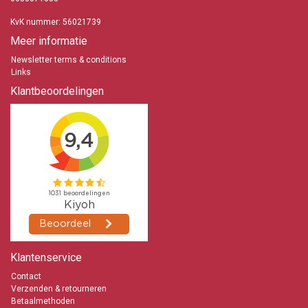
Voor sfeer en gezelligheid in huis
KvK nummer: 56021739
info@kaarsen-online.nl
Meer informatie
0653871555
Newsletter terms & conditions
Links
Klantbeoordelingen
Klantenservice
Contact
Verzenden & retourneren
Betaalmethoden