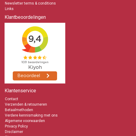
natuurlijk ook. Deze zijn in vele branduren en aantal te bestellen.
Newsletter terms & conditions
Links
Geur waxinelichtjes
Bolsius kwaliteit
Klantbeoordelingen
Snelle levering
Op basis van natuurlijke exclusieve geuren
Kaarsen-online de Geurkaarsen specialist
Lage verzendkosten
info@kaarsen-online.nl
0653871555
Klantenservice
Contact
Verzenden & retourneren
Betaalmethoden
Verdere kennismaking met ons
Algemene voorwaarden
Privacy Policy
Disclaimer