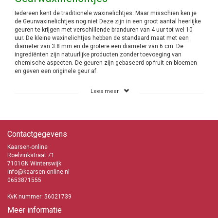
Iedereen kent de traditionele waxinelichtjes. Maar misschien ken je
de Geurwaxinelichtjes nog niet Deze zijn in een groot aantal heerlijke
geuren te krijgen met verschillende branduren van 4 uur tot wel 10
uur. De kleine waxinelichtjes hebben de standaard maat met een
diameter van 3.8 mm en de grotere een diameter van 6 cm. De
ingrediënten zijn natuurlijke producten zonder toevoeging van
chemische aspecten. De geuren zijn gebaseerd op fruit en bloemen
en geven een originele geur af.
Het gebruik van de Geurwaxinelichtjes
Lees meer
Deze geurwaxinelichtjes kunt je voor de meest uiteenlopende doelen
gebruik. Uiteraard gewoon in huis maar ook in de tuin of als je op
vakantie gaat. In huis kan dat op elke gewenste plek en je kiest dan
gewoon de geur die bij deze ruimte past of wat je voorkeur heeft. Dat
Contactgegevens
is natuurlijk heel persoonlijk. Maar ook als je op een mooie
zomeravond buiten zitten te genieten van het heerlijk weer en lastig
Kaarsen-online
wordt gevallen door die vreselijk vervelende muggen. Geen probleem
Roelvinkstraat 71
daar heb je keus uit 3 verschillende leuke uit diverse kleuren
7101GN Winterswijk
bestaande theelichtjes. Ja als je op vakantie gaat en je komt in je
info@kaarsen-online.nl
huurcaravan of vakantiehuisje dam hangt daar vaak een lucht die niet
0653871555
zo lekker ruikt. Steek een paar van deze waxinelichtjes aan de binnen
te kortste keren is de lucht opgeklaard en kan je gaan genieten van je
KvK nummer: 56021739
wel verdienden vakantie. En wil je lekker binnen in je tent, caravan of
Meer informatie
in de woonkamer genieten van de gewone
waxinelichtjes
dan kan dat