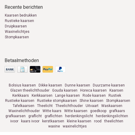
Recente berichten
Kaarsen bedrukken
Rustieke kaarsen
Druipkaarsen
Waxinelichtjes
Stompkaarsen
Betaalmethoden
Bolsius kaarsen
Dikke kaarsen
Dunne kaarsen
Duurzame kaarsen
Glazen theelichthouder
Gouda kaarsen
Horeca kaarsen
Kaarsen
Kerkkaars
Kerkkaarsen
Lange kaarsen
Rode kaarsen
Rustiek
Rustieke kaarsen
Rustieke stompkaarsen
Shine kaarsen
Stompkaarsen
Tafelkaarsen
Theelicht
Theelichthouder
Uitvaart
Waskaarsen
Waxinelichthouder
Witte kaars
Witte kaarsen
goedkoop
grafkaars
grafkaarsen
graflicht
graflichten
herdenkingslicht
herdenkingslichten
ivoor
kaars ivoor
kerstkaarsen
kleine kaarsen
rood
theelichten
waxine
waxinelichtjes