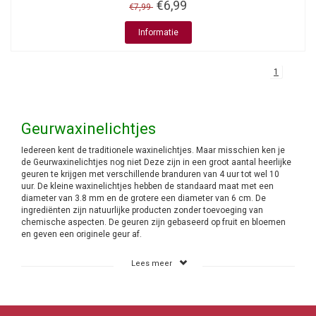
€6,99
€7,99
Informatie
1
Geurwaxinelichtjes
Iedereen kent de traditionele waxinelichtjes. Maar misschien ken je
de Geurwaxinelichtjes nog niet Deze zijn in een groot aantal heerlijke
geuren te krijgen met verschillende branduren van 4 uur tot wel 10
uur. De kleine waxinelichtjes hebben de standaard maat met een
diameter van 3.8 mm en de grotere een diameter van 6 cm. De
ingrediënten zijn natuurlijke producten zonder toevoeging van
chemische aspecten. De geuren zijn gebaseerd op fruit en bloemen
en geven een originele geur af.
Het gebruik van de Geurwaxinelichtjes
Lees meer
Deze geurwaxinelichtjes kunt je voor de meest uiteenlopende doelen
gebruik. Uiteraard gewoon in huis maar ook in de tuin of als je op
vakantie gaat. In huis kan dat op elke gewenste plek en je kiest dan