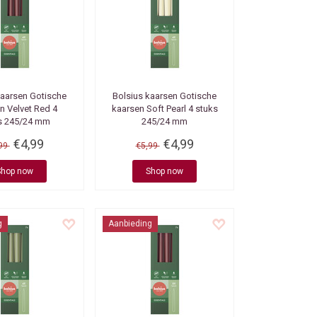
kaarsen
Gotische
Bolsius kaarsen
Gotische
n Velvet Red 4
kaarsen Soft Pearl 4 stuks
s 245/24 mm
245/24 mm
€4,99
€4,99
,99
€5,99
Shop now
Shop now
g
Aanbieding