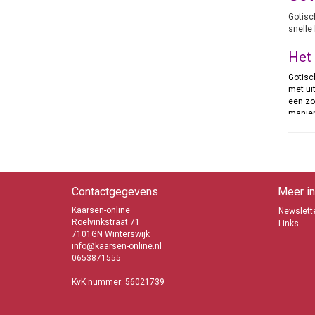
Gotisc
snelle
Het 
Gotisc
met ui
een zo
manier
Rom
Gotisc
genoem
een ta
Contactgegevens
Meer in
vrouw 
meer s
Kaarsen-online
Newslette
Roelvinkstraat 71
Links
7101GN Winterswijk
Vers
info@kaarsen-online.nl
Gotisc
0653871555
wijze 
stuks 
KvK nummer: 56021739
Veel