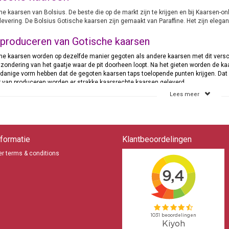
he kaarsen van Bolsius. De beste die op de markt zijn te krijgen en bij Kaarsen-on
 levering. De Bolsius Gotische kaarsen zijn gemaakt van Paraffine. Het zijn elega
produceren van Gotische kaarsen
he kaarsen worden op dezelfde manier gegoten als andere kaarsen met dit versch
tzondering van het gaatje waar de pit doorheen loopt. Na het gieten worden de 
danige vorm hebben dat de gegoten kaarsen taps toelopende punten krijgen. Dat
 van produceren worden er strakke kaarsrechte kaarsen geleverd.
Lees meer
antisch dineren
he kaarsen zijn bij uitstek geschikt voor een avondje romantisch dineren. Vand
d. Dat kan zowel thuis als in een mooi restaurant. Om je vriendin of vrouw echt 
fel mooi op te maken en in het midden een kandelaar te plaatsen waar diverse Go
formatie
Klantbeoordelingen
of vriendin binnen komt of vanuit de slaapkamer mooi aangekleed de woonkamer 
tuk. Al duurt het diner de hele avond dat is geen probleem want de kaarsen bran
r terms & conditions
chillende maten en kleuren
he kaarsen leveren wij alleen van het merk Bolsius daar betere kaarsen er niet zij
concessie aan gedaan. De kaarsen zijn er in een groot aantal verschillende maten 
bestellen tot een grote doos met 100 Gotische kaarsen. De keus is ruim en allem
 gestelde vragen over Gotische kaarsen