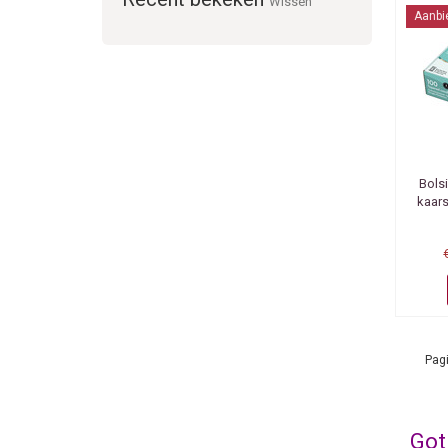
Wissen
Aanbi
Bols
kaars
Pagi
Got