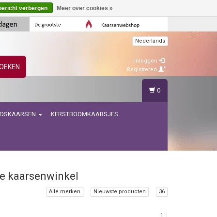
bericht verbergen
Meer over cookies »
Nederlands
Inloggen
OEKEN
Registreren
0
IDSKAARSEN
KERSTBOOMKAARSJES
de kaarsenwinkel
Alle merken
Nieuwste producten
36
1