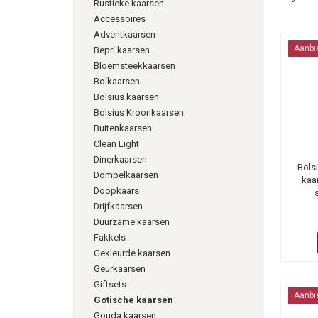
Rustieke kaarsen.
Accessoires
Adventkaarsen
Aanbi
Bepri kaarsen
Bloemsteekkaarsen
Bolkaarsen
Bolsius kaarsen
Bolsius Kroonkaarsen
Buitenkaarsen
Clean Light
Dinerkaarsen
Bols
Dompelkaarsen
kaar
Doopkaars
Drijfkaarsen
Duurzame kaarsen
Fakkels
Gekleurde kaarsen
Geurkaarsen
Giftsets
Aanbi
Gotische kaarsen
Gouda kaarsen