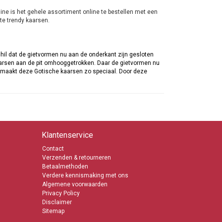
line is het gehele assortiment online te bestellen met een
nte trendy kaarsen.
il dat de gietvormen nu aan de onderkant zijn gesloten
kaarsen aan de pit omhooggetrokken. Daar de gietvormen nu
 maakt deze Gotische kaarsen zo speciaal. Door deze
aar dat de kaarsen ook wel romantische kaarsen worden
de avond van haar leven te bezorgen is het advies om thuis
tische kaarsen in gezet kunnen worden. Net voordat je
Klantenservice
betreed steekt je de kaarsen aan en de avond kan niet
den gemiddeld ongeveer 8 uren.
Contact
Verzenden & retourneren
Betaalmethoden
Verdere kennismaking met ons
n. De kwaliteit staat vast en daar wordt op geen enkele
Algemene voorwaarden
en kleuren te krijgen. Je kunt al een doosje met 4 of 12
Privacy Policy
aal mooie bijzondere kaarsen.
Disclaimer
Sitemap