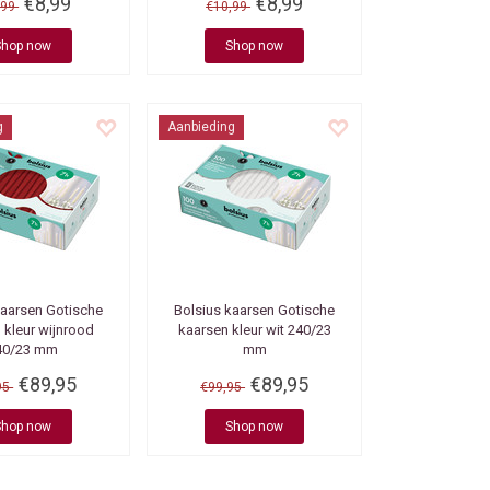
€8,99
€8,99
,99
€10,99
Shop now
Shop now
g
Aanbieding
kaarsen
Gotische
Bolsius kaarsen
Gotische
 kleur wijnrood
kaarsen kleur wit 240/23
40/23 mm
mm
€89,95
€89,95
95
€99,95
Shop now
Shop now