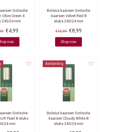
kaarsen
Gotische
Bolsius kaarsen
Gotische
n Olive Green 4
kaarsen Velvet Red 8
s 245/24 mm
stuks 245/24 mm
€4,99
€8,99
,99
€10,99
Shop now
Shop now
g
Aanbieding
kaarsen
Gotische
Bolsius kaarsen
Gotische
oft Pearl 8 stuks
kaarsen Cloudy White 8
45/24 mm
stuks 245/24 mm