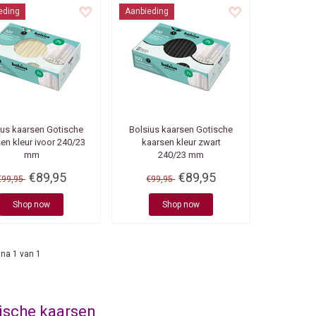
eding
Aanbieding
ius kaarsen
Gotische
Bolsius kaarsen
Gotische
en kleur ivoor 240/23
kaarsen kleur zwart
mm
240/23 mm
€89,95
€89,95
€99,95
€99,95
Shop now
Shop now
na 1 van 1
ische kaarsen