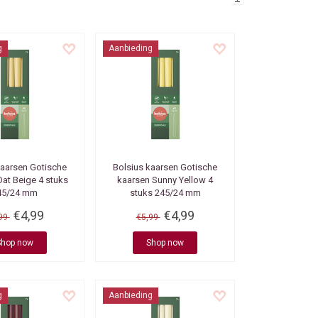
g
Aanbieding
kaarsen
Gotische
Bolsius kaarsen
Gotische
at Beige 4 stuks
kaarsen Sunny Yellow 4
45/24 mm
stuks 245/24 mm
€4,99
€4,99
,99
€5,99
Shop now
Shop now
g
Aanbieding