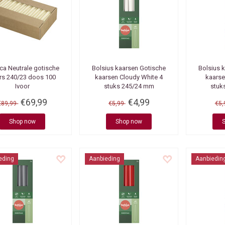
ca Neutrale gotische
Bolsius kaarsen
Gotische
Bolsius 
rs 240/23 doos 100
kaarsen Cloudy White 4
kaarse
Ivoor
stuks 245/24 mm
stuk
€69,99
€4,99
€89,99
€5,99
€5
Shop now
Shop now
eding
Aanbieding
Aanbiedin