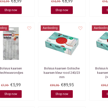
€8,99
€8,99
€10,99
€10,99
€10
Shop now
Shop now
eding
Aanbieding
Aanbiedin
Bolsius kaarsen
Bolsius kaarsen
Gotische
Bolsius 
Hechtwasrondjes
kaarsen kleur rood 240/23
kaarsen
mm
2
€5,99
€89,95
€7,99
€99,95
€99,
Shop now
Shop now