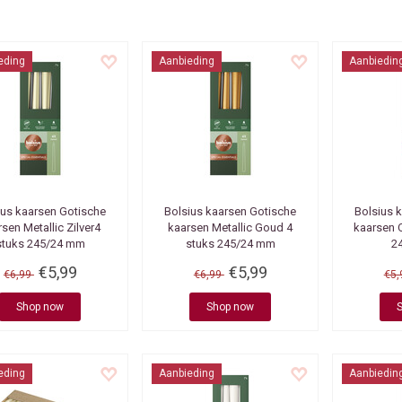
eding
Aanbieding
Aanbiedin
ius kaarsen
Gotische
Bolsius kaarsen
Gotische
Bolsius 
sen Metallic Zilver4
kaarsen Metallic Goud 4
kaarsen O
stuks 245/24 mm
stuks 245/24 mm
2
€5,99
€5,99
€6,99
€6,99
€5
Shop now
Shop now
eding
Aanbieding
Aanbiedin