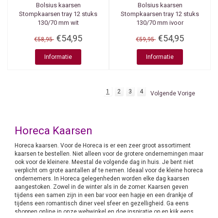
Bolsius kaarsen
Bolsius kaarsen
Stompkaarsen tray 12 stuks
Stompkaarsen tray 12 stuks
130/70 mm wit
130/70 mm ivoor
€54,95
€54,95
€58,95
€59,95
Informatie
Informatie
1
2
3
4
Volgende Vorige
Horeca Kaarsen
Horeca kaarsen. Voor de Horeca is er een zeer groot assortiment
kaarsen te bestellen. Niet alleen voor de grotere ondernemingen maar
ook voor de kleinere. Meestal de volgende dag in huis. Je bent niet
verplicht om grote aantallen af te nemen. Ideaal voor de kleine horeca
ondernemers. In Horeca gelegenheden worden elke dag kaarsen
aangestoken. Zowel in de winter als in de zomer. Kaarsen geven
tijdens een samen zijn in een bar voor een hapje en een drankje of
tijdens een romantisch diner veel sfeer en gezelligheid. Ga eens
shoppen online in onze webwinkel en doe inspiratie op en kijk eens