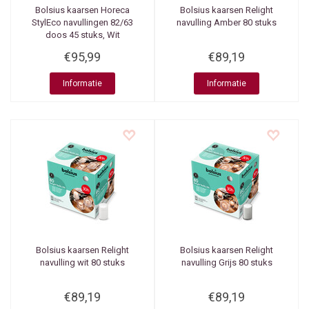
Bolsius kaarsen
Horeca
Bolsius kaarsen
Relight
StylEco navullingen 82/63
navulling Amber 80 stuks
doos 45 stuks, Wit
€95,99
€89,19
Informatie
Informatie
Bolsius kaarsen
Relight
Bolsius kaarsen
Relight
navulling wit 80 stuks
navulling Grijs 80 stuks
€89,19
€89,19