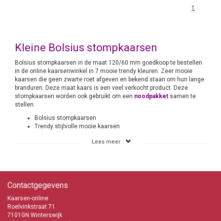
1
Kleine Bolsius stompkaarsen
Bolsius stompkaarsen in de maat 120/60 mm goedkoop te bestellen
in de online kaarsenwinkel in 7 mooie trendy kleuren. Zeer mooie
kaarsen die geen zwarte roet afgeven en bekend staan om hun lange
branduren. Deze maat kaars is een veel verkocht product. Deze
stompkaarsen worden ook gebruikt om een
noodpakket
samen te
stellen.
Bolsius stompkaarsen
Trendy stijlvolle mooie kaarsen
Kaarsen-online de Bolsius expert en dat al vele jaren
Lees meer
Heel het assortiment van Bolsius aanwezig
Snelle levering
Uitmuntende services
Lage verzendkosten
i
nfo@kaarsen-online.nl
Contactgegevens
0653871555
Kaarsen-online
Roelvinkstraat 71
7101GN Winterswijk