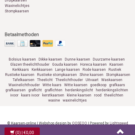
Druipkaarsen
Waxinelichtjes
Stompkaarsen
Betaalmethoden
Bolsius kaarsen
Dikke kaarsen
Dunne kaarsen
Duurzame kaarsen
Glazen theelichthouder
Gouda kaarsen
Horeca kaarsen
Kaarsen
Kerkkaars
Kerkkaarsen
Lange kaarsen
Rode kaarsen
Rustiek
Rustieke kaarsen
Rustieke stompkaarsen
Shine kaarsen
Stompkaarsen
Tafelkaarsen
Theelicht
Theelichthouder
Uitvaart
Waskaarsen
Waxinelichthouder
Witte kaars
Witte kaarsen
goedkoop
grafkaars
grafkaarsen
graflicht
graflichten
herdenkingslicht
herdenkingslichten
ivoor
kaars ivoor
kerstkaarsen
kleine kaarsen
rood
theelichten
waxine
waxinelichtjes
© Kaarsen-online | Webshop design by
OOSEOO
| Powered by
Lightspeed
(0)
| €0,00