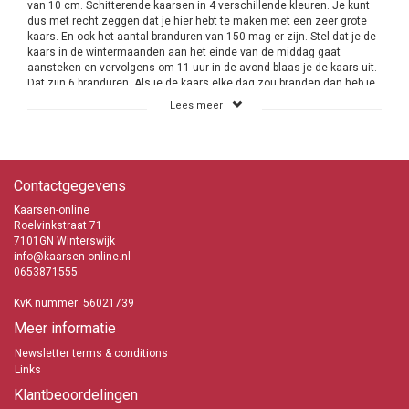
van 10 cm. Schitterende kaarsen in 4 verschillende kleuren. Je kunt
dus met recht zeggen dat je hier hebt te maken met een zeer grote
kaars. En ook het aantal branduren van 150 mag er zijn. Stel dat je de
kaars in de wintermaanden aan het einde van de middag gaat
aansteken en vervolgens om 11 uur in de avond blaas je de kaars uit.
Dat zijn 6 branduren. Als je de kaars elke dag zou branden dan heb je
er minimaal 25 dagen lang plezier van. En ook nog eens de beste
Lees meer
kwaliteit in huis. Die van Bolsius want daar kan geen ander merk
kaarsen tegenop.
Bolsius grote kaarsen
Contactgegevens
Bolsius kaarsen zijn absoluut de beste kaarsen. De kaarsen zijn
gemaakt van de beste grondstoffen zonder toevoeging van
Kaarsen-online
chemische spullen of andere producten die niet duurzaam zijn. Aan
Roelvinkstraat 71
de lont (pit) is veel aandacht geschonken. Dat moet ook wel want een
7101GN Winterswijk
juiste pit betekend dat de brandeigenschappen van de kaars omhoog
info@kaarsen-online.nl
zullen gaan. Daarbij is de kwaliteit van de pit en de manier van weven
0653871555
het beangrijkst.
KvK nummer: 56021739
Bolsius grote stompkaarsen
Meer informatie
In de kleuren wit, ivoor, rood en wijnrood
150 branduren
Newsletter terms & conditions
30 cm hoog en een diameter van 10 cm
Links
Lage verzendkosten
Snelle levering
Klantbeoordelingen