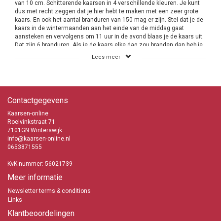
van 10 cm. Schitterende kaarsen in 4 verschillende kleuren. Je kunt
dus met recht zeggen dat je hier hebt te maken met een zeer grote
kaars. En ook het aantal branduren van 150 mag er zijn. Stel dat je de
kaars in de wintermaanden aan het einde van de middag gaat
aansteken en vervolgens om 11 uur in de avond blaas je de kaars uit.
Dat zijn 6 branduren. Als je de kaars elke dag zou branden dan heb je
er minimaal 25 dagen lang plezier van. En ook nog eens de beste
Lees meer
kwaliteit in huis. Die van Bolsius want daar kan geen ander merk
kaarsen tegenop.
Bolsius grote kaarsen
Contactgegevens
Bolsius kaarsen zijn absoluut de beste kaarsen. De kaarsen zijn
gemaakt van de beste grondstoffen zonder toevoeging van
Kaarsen-online
chemische spullen of andere producten die niet duurzaam zijn. Aan
Roelvinkstraat 71
de lont (pit) is veel aandacht geschonken. Dat moet ook wel want een
7101GN Winterswijk
juiste pit betekend dat de brandeigenschappen van de kaars omhoog
info@kaarsen-online.nl
zullen gaan. Daarbij is de kwaliteit van de pit en de manier van weven
0653871555
het beangrijkst.
KvK nummer: 56021739
Bolsius grote stompkaarsen
Meer informatie
In de kleuren wit, ivoor, rood en wijnrood
150 branduren
Newsletter terms & conditions
30 cm hoog en een diameter van 10 cm
Links
Lage verzendkosten
Snelle levering
Klantbeoordelingen