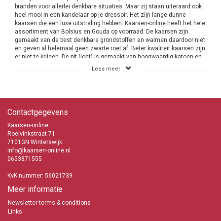
branden voor allerlei denkbare situaties. Maar zij staan uiteraard ook
heel mooi in een kandelaar op je dressoir. Het zijn lange dunne
kaarsen die een luxe uitstraling hebben. Kaarsen-online heeft het hele
assortiment van Bolsius en Gouda op voorraad. De kaarsen zijn
gemaakt van de best denkbare grondstoffen en walmen daardoor niet
en geven al helemaal geen zwarte roet af. Beter kwaliteit kaarsen zijn
er niet te krijgen. De pit (lont) is gemaakt van hoogwaardig katoen en
speciaal geweven waardoor de brandeigenschappen uitstekend zijn.
Lees meer
Tafelkaarsen van Bolsius
Bolsius heeft schitterende Dinerkaarsen in het assortiment.
Dinerkaarsen zijn lange dunne kaarsen die de gehele lengte dezelfde
Contactgegevens
diameter hebben. Zij zijn te krijgen in diverse lengtes en verschillende
diameters en worden verkocht als Tafelkaarsen. In kleine verpakking
Kaarsen-online
en grote aantallen in een doos. Het is maar waar je op zoek naar bent.
Roelvinkstraat 71
Met name voor de Horeca zal de grootverpakking met
136 stuks in
7101GN Winterswijk
een doos
aantrekkelijk zijn. De Huishoudkaarsen zijn alleen bij
info@kaarsen-online.nl
Bolsius te bestellen en dan in 1 maat en in de kleuren wit en ivoor.
0653871555
Gotische Tafelkaarsen en Kroonkaarsen van
KvK nummer: 56021739
Bolsius
Meer informatie
Newsletter terms & conditions
Gotische kaarsen zijn trendy luxe kaarsen die vanaf de onderzijde
taps toelopen naar boven. Daardoor is de diameter aan de onderzijde
Links
breder
dan aan de bovenzijde. De
Gotische kaarsen
worden heel veel