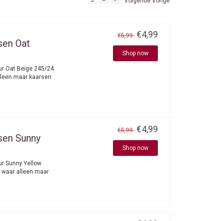
Volgende Vorige
€4,99
€5,99
sen Oat
Shop now
eur Oat Beige 245/24
lleen maar kaarsen
€4,99
€5,99
sen Sunny
Shop now
ur Sunny Yellow
 waar alleen maar