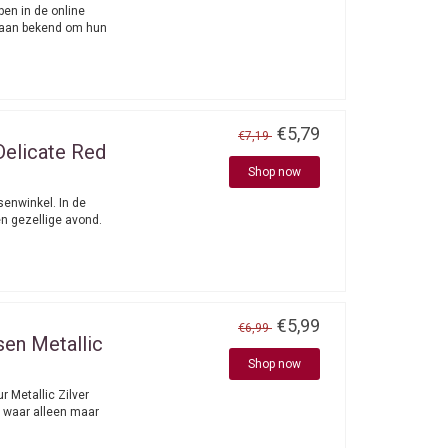
en in de online
taan bekend om hun
€5,79
€7,19
Delicate Red
Shop now
senwinkel. In de
en gezellige avond.
€5,99
€6,99
en Metallic
Shop now
r Metallic Zilver
 waar alleen maar