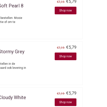
€5,79
€7,19
oft Pearl 8
Shop now
 bestellen. Mooie
tie of om te
€5,79
€7,19
Stormy Grey
Shop now
tellen in de
aard ook levering in
€5,79
€7,19
Cloudy White
Shop now