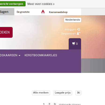
bericht verbergen
Meer over cookies »
Nederlands
Inloggen
OEKEN
Registreren
0
IDSKAARSEN
KERSTBOOMKAARSJES
Alle merken
Laagste prijs
36
1
2
3