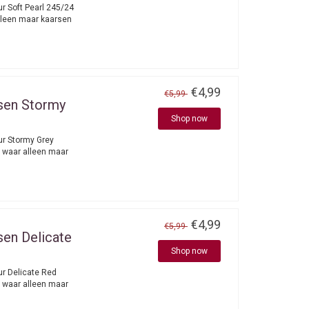
ur Soft Pearl 245/24
lleen maar kaarsen
€4,99
€5,99
sen Stormy
Shop now
ur Stormy Grey
 waar alleen maar
€4,99
€5,99
sen Delicate
Shop now
ur Delicate Red
 waar alleen maar