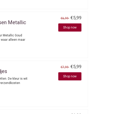
€5,99
€6,99
en Metallic
Shop now
ur Metallic Goud
 waar alleen maar
€5,99
€7,99
jes
Shop now
ten. De kleur is wit
e verzendkosten