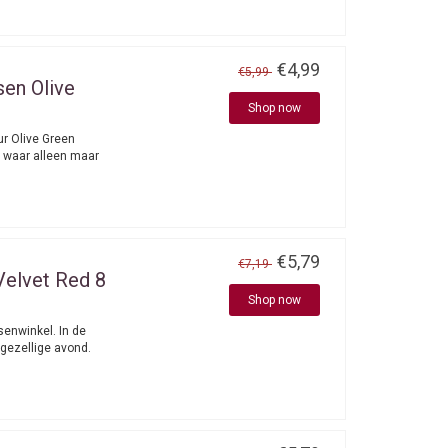
€4,99
€5,99
en Olive
Shop now
ur Olive Green
 waar alleen maar
€5,79
€7,19
Velvet Red 8
Shop now
senwinkel. In de
 gezellige avond.