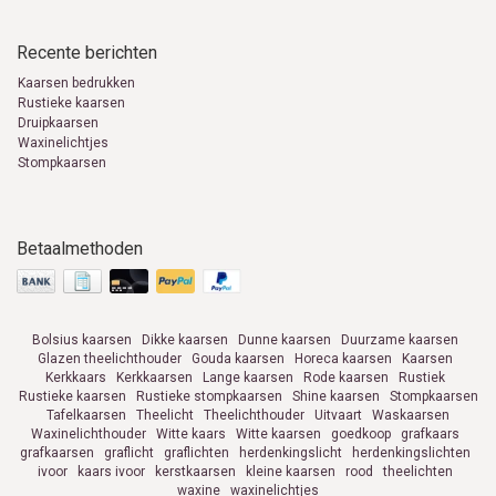
Recente berichten
Kaarsen bedrukken
Rustieke kaarsen
Druipkaarsen
Waxinelichtjes
Stompkaarsen
Betaalmethoden
Bolsius kaarsen
Dikke kaarsen
Dunne kaarsen
Duurzame kaarsen
Glazen theelichthouder
Gouda kaarsen
Horeca kaarsen
Kaarsen
Kerkkaars
Kerkkaarsen
Lange kaarsen
Rode kaarsen
Rustiek
Rustieke kaarsen
Rustieke stompkaarsen
Shine kaarsen
Stompkaarsen
Tafelkaarsen
Theelicht
Theelichthouder
Uitvaart
Waskaarsen
Waxinelichthouder
Witte kaars
Witte kaarsen
goedkoop
grafkaars
grafkaarsen
graflicht
graflichten
herdenkingslicht
herdenkingslichten
ivoor
kaars ivoor
kerstkaarsen
kleine kaarsen
rood
theelichten
waxine
waxinelichtjes