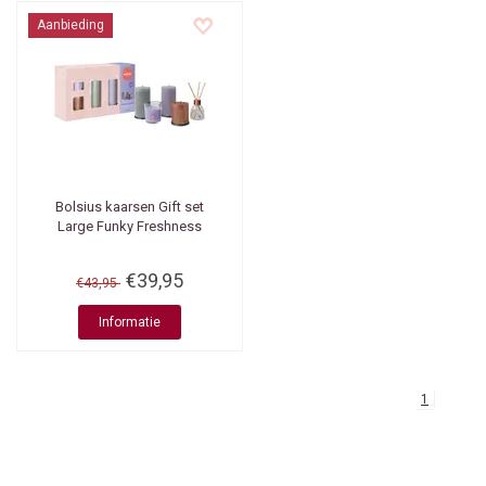
Aanbieding
Bolsius kaarsen
Gift set
Large Funky Freshness
€39,95
€43,95
Informatie
1