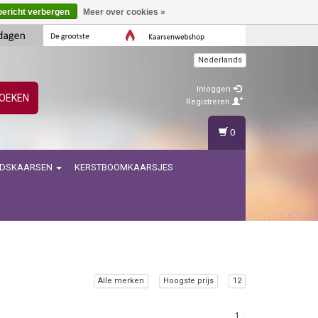
bericht verbergen
Meer over cookies »
Nederlands
Inloggen
OEKEN
Registreren
0
IDSKAARSEN
KERSTBOOMKAARSJES
Alle merken
Hoogste prijs
12
1