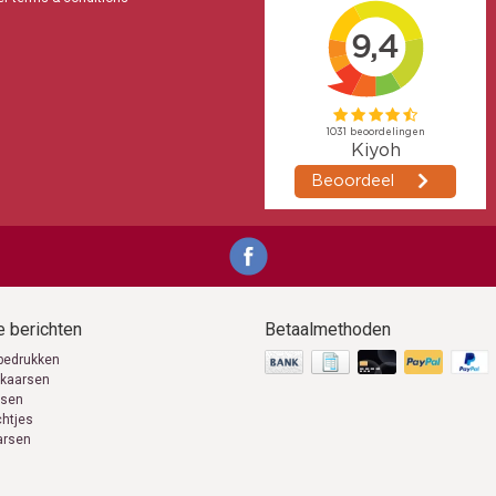
 berichten
Betaalmethoden
bedrukken
 kaarsen
rsen
chtjes
arsen