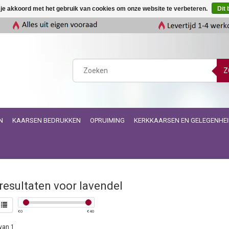
 je akkoord met het gebruik van cookies om onze website te verbeteren.
Dit 
Z
N
KAARSEN BEDRUKKEN
OPRUIMING
KERKKAARSEN EN GELEGENHE
esultaten voor lavendel
€
0
€
40
van 1