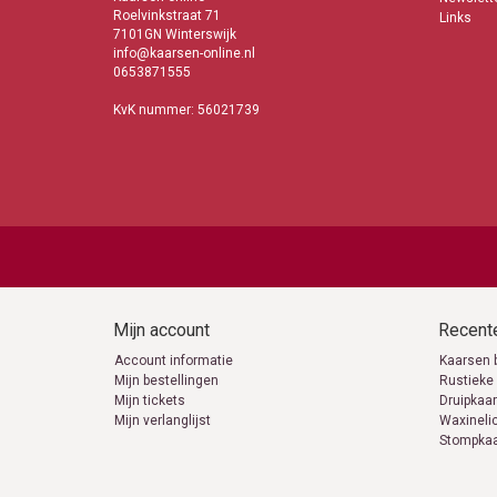
Roelvinkstraat 71
Links
7101GN Winterswijk
info@kaarsen-online.nl
0653871555
KvK nummer: 56021739
Mijn account
Recente
Account informatie
Kaarsen 
Mijn bestellingen
Rustieke
Mijn tickets
Druipkaa
Mijn verlanglijst
Waxineli
Stompka