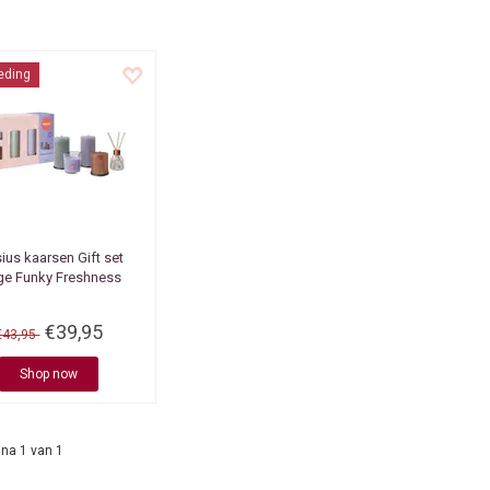
eding
sius kaarsen
Gift set
ge Funky Freshness
€39,95
€43,95
Shop now
na 1 van 1