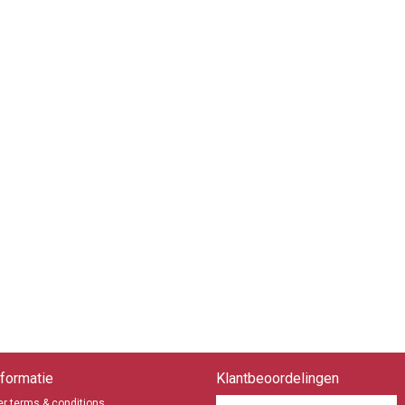
formatie
Klantbeoordelingen
r terms & conditions