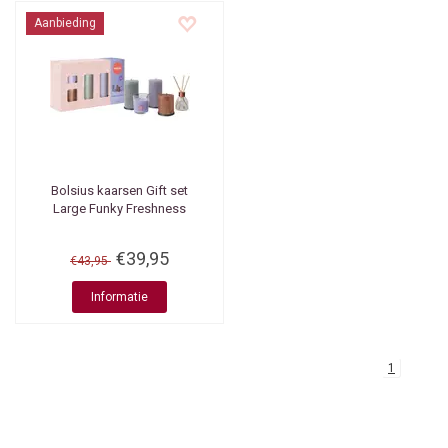
Aanbieding
Bolsius kaarsen
Gift set
Large Funky Freshness
€39,95
€43,95
Informatie
1