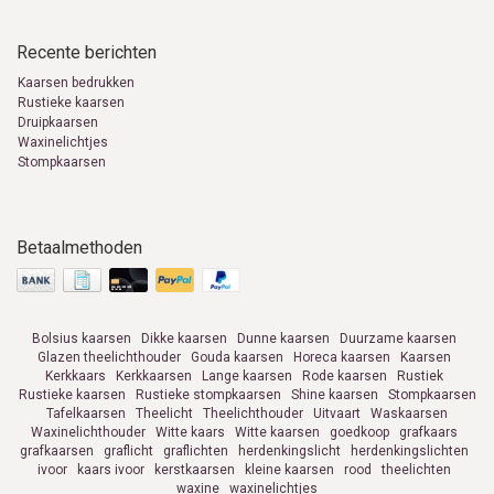
Recente berichten
Kaarsen bedrukken
Rustieke kaarsen
Druipkaarsen
Waxinelichtjes
Stompkaarsen
Betaalmethoden
Bolsius kaarsen
Dikke kaarsen
Dunne kaarsen
Duurzame kaarsen
Glazen theelichthouder
Gouda kaarsen
Horeca kaarsen
Kaarsen
Kerkkaars
Kerkkaarsen
Lange kaarsen
Rode kaarsen
Rustiek
Rustieke kaarsen
Rustieke stompkaarsen
Shine kaarsen
Stompkaarsen
Tafelkaarsen
Theelicht
Theelichthouder
Uitvaart
Waskaarsen
Waxinelichthouder
Witte kaars
Witte kaarsen
goedkoop
grafkaars
grafkaarsen
graflicht
graflichten
herdenkingslicht
herdenkingslichten
ivoor
kaars ivoor
kerstkaarsen
kleine kaarsen
rood
theelichten
waxine
waxinelichtjes