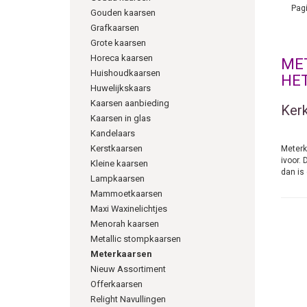
Pagi
Gouden kaarsen
Grafkaarsen
Grote kaarsen
Horeca kaarsen
ME
Huishoudkaarsen
HET
Huwelijkskaars
Kaarsen aanbieding
Ker
Kaarsen in glas
Kandelaars
Kerstkaarsen
Meterka
ivoor.
Kleine kaarsen
dan is
Lampkaarsen
gekoch
Mammoetkaarsen
Alte
Maxi Waxinelichtjes
Menorah kaarsen
Als al
Metallic stompkaarsen
betref
Meterkaarsen
Lan
Nieuw Assortiment
Offerkaarsen
Het wo
Relight Navullingen
heden 