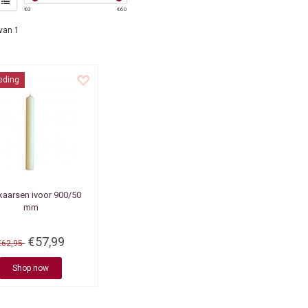
€
0
€
60
van 1
eding
kaarsen ivoor 900/50
mm
€57,99
€62,95
Shop now