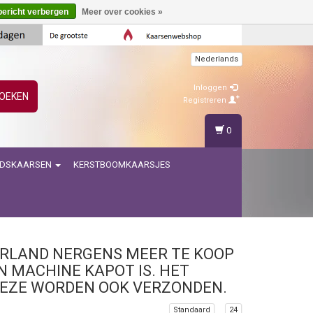
bericht verbergen
Meer over cookies »
Nederlands
Inloggen
OEKEN
Registreren
0
IDSKAARSEN
KERSTBOOMKAARSJES
RLAND NERGENS MEER TE KOOP
N MACHINE KAPOT IS. HET
 DEZE WORDEN OOK VERZONDEN.
Standaard
24