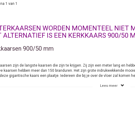
na 1 van 1
TERKAARSEN WORDEN MOMENTEEL NIET M
 ALTERNATIEF IS EEN KERKKAARS 900/50 
kkaarsen 900/50 mm
arsen zijn de langste kaarsen die zijn te krijgen. Zij zijn een meter lang en heb
 De kaarsen hebben meer dan 150 branduren. Het zijn grote indrukwekkende mooie 
 deze gigantische kaars een plaatje. Iedereen die bij je over de vloer zal kome
t." Het mogen natuurlijk duidelijk zijn dat deze Meterkaarsen in een stevige st
Lees meer
rnatief voor Meterkaarsen
ternatief voor de Meterkaarsen zijn de Kerkkaarsen van 90 cm met een doorsnede va
t een
Kerkkaars
.
ge kaarsen
ord Meterkaarsen zegt het al. Je hebt hier te maken met een zeer lange kaars. V
ten dagen worden deze steeds vaker door particulieren afgenomen. Ook in de wat