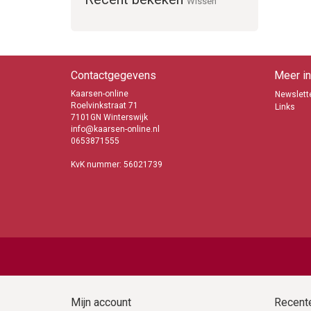
Wissen
Contactgegevens
Meer in
Kaarsen-online
Newslette
Roelvinkstraat 71
Links
7101GN Winterswijk
info@kaarsen-online.nl
0653871555
KvK nummer: 56021739
Mijn account
Recente