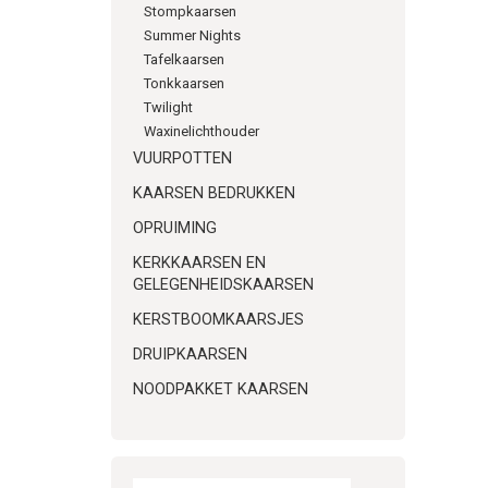
deze a
Stompkaarsen
Summer Nights
Sfee
Tafelkaarsen
Tonkkaarsen
Deze k
stabie
Twilight
vriend
Waxinelichthouder
zorgen
VUURPOTTEN
bestel
KAARSEN BEDRUKKEN
OPRUIMING
KERKKAARSEN EN
GELEGENHEIDSKAARSEN
info@k
06538
KERSTBOOMKAARSJES
DRUIPKAARSEN
NOODPAKKET KAARSEN