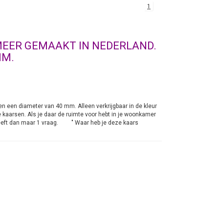
1
EER GEMAAKT IN NEDERLAND.
MM.
ben een diameter van 40 mm. Alleen verkrijgbaar in de kleur
kaarsen. Als je daar de ruimte voor hebt in je woonkamer
n heeft dan maar 1 vraag. " Waar heb je deze kaars
andaard geplaatst moeten worden.
n 5 cm te bestellen. Deze zijn ook in de kleur ivoor. Het
roeger zag je deze kaarsen alleen maar in Kerken. Echter
 luxere Hotels en Restaurant zie je de kaarsen staan. Zet