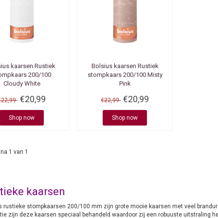
sius kaarsen
Rustiek
Bolsius kaarsen
Rustiek
ompkaars 200/100
stompkaars 200/100 Misty
Cloudy White
Pink
€20,99
€20,99
€22,99
€22,99
Shop now
Shop now
na 1 van 1
tieke kaarsen
s rustieke stompkaarsen 200/100 mm zijn grote mooie kaarsen met veel brandure
tie zijn deze kaarsen speciaal behandeld waardoor zij een robuuste uitstraling he