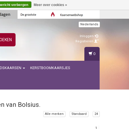
bericht verbergen
Meer over cookies »
Nederlands
Inloggen
OEKEN
Registreren
0
IDSKAARSEN
KERSTBOOMKAARSJES
n van Bolsius.
Alle merken
Standaard
24
1