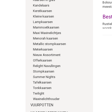
Bolsiu
Kandelaars
meesta
Kerstkaarsen
Best
Kleine kaarsen
Lampkaarsen
Rustie
Mammoetkaarsen
woonka
De groo
Maxi Waxinelichtjes
Menorah kaarsen
And
Metallic stompkaarsen
Meterkaarsen
De kle
200/10
Nieuw Assortiment
de jui
Offerkaarsen
Relight Navullingen
Stompkaarsen
Summer Nights
Tafelkaarsen
Tonkkaarsen
info@k
Twilight
Waxinelichthouder
06538
VUURPOTTEN