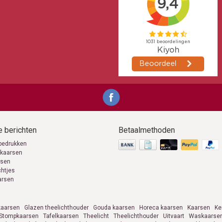
 berichten
Betaalmethoden
bedrukken
 kaarsen
rsen
chtjes
arsen
aarsen
Glazen theelichthouder
Gouda kaarsen
Horeca kaarsen
Kaarsen
Ke
Stompkaarsen
Tafelkaarsen
Theelicht
Theelichthouder
Uitvaart
Waskaarse