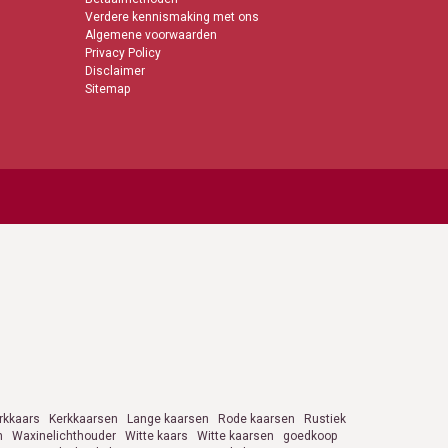
Verdere kennismaking met ons
Algemene voorwaarden
Privacy Policy
Disclaimer
Sitemap
rkkaars
Kerkkaarsen
Lange kaarsen
Rode kaarsen
Rustiek
n
Waxinelichthouder
Witte kaars
Witte kaarsen
goedkoop