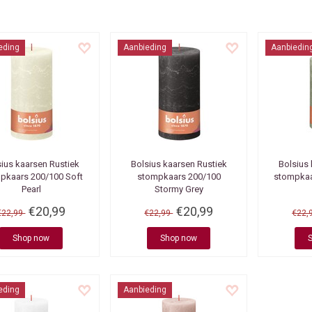
eding
Aanbieding
Aanbiedin
sius kaarsen
Rustiek
Bolsius kaarsen
Rustiek
Bolsius
pkaars 200/100 Soft
stompkaars 200/100
stompkaa
Pearl
Stormy Grey
€20,99
€20,99
€22,99
€22,99
€22,
Shop now
Shop now
eding
Aanbieding