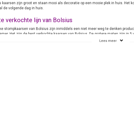
s kaarsen zijn groot en staan mooi als decoratie op een mooie plek in huis. Het k
l de volgende dag in huis.
e verkochte lijn van Bolsius
ke stompkaarsen van Bolsius zijn inmiddels een niet meer weg te denken product 
mer. Het zijn de best verkochte kaarsen van Bolsius. De grotere maten zijn in 5 v
tste Kaarsenwinkel online. Bij ons krijg je de kwaliteit die je wenst.
Lees meer
ere maten van de Rustieke stompkaarsen
inere Rustieke Stompkaarsen zijn te krijgen in wel meer dan 25 verschillende mo
0 mm. De kaarsen geven veel sfeer en gezelligheid. De pit (lont) is gemaakt van
ste verbranding van je kaarsen.
Rustieke stompkaarsen
5 trendy kleuren
Geen roet en walmen
Boven de € 89,- geen verzendkosten
Snelle levering
Kaarsen-online je kaarsen specialist
aarsen-online.nl
71555