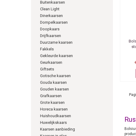
Buitenkaarsen
Clean Light
Dinerkaarsen
Dompelkaarsen
Doopkaars
Drijfkaarsen
Bol
Duurzame kaarsen
st
Fakkels
Gekleurde kaarsen
Geurkaarsen
Giftsets
Gotische kaarsen
Gouda kaarsen
Gouden kaarsen
Pagi
Grafkaarsen
Grote kaarsen
Horeca kaarsen
Huishoudkaarsen
Rus
Huwelijkskaars
Bolsiu
Kaarsen aanbieding
produc
Kaarsen in glas