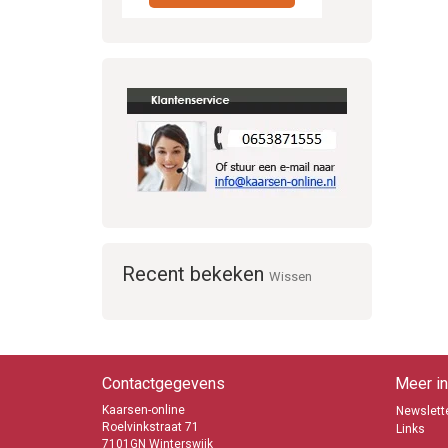
Recent bekeken
Wissen
Contactgegevens
Meer in
Kaarsen-online
Newslette
Roelvinkstraat 71
Links
7101GN Winterswijk