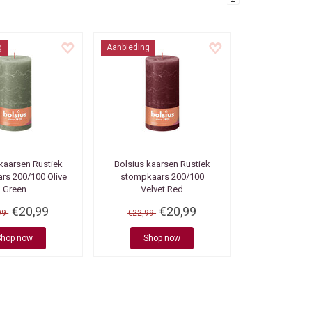
g
Aanbieding
 kaarsen
Rustiek
Bolsius kaarsen
Rustiek
rs 200/100 Olive
stompkaars 200/100
Green
Velvet Red
€20,99
€20,99
99
€22,99
Shop now
Shop now