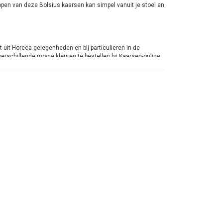
open van deze Bolsius kaarsen kan simpel vanuit je stoel en
uit Horeca gelegenheden en bij particulieren in de
erschillende mooie kleuren te bestellen bij Kaarsen-online.
oie kleuren die je weer kunt combineren met de maat
 hoogwaardig materiaal en je bent daardoor verzekerd van