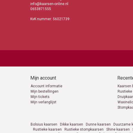
info@kaarsen-online.nl
0653871555
KvK nummer: 56021739
Mijn account
Recente
Account informatie
Kaarsen 
Mijn bestellingen
Rustieke
Mijn tickets
Druipkaa
Mijn verlanglijst
Waxineli
Stompka
Bolsius kaarsen
Dikke kaarsen
Dunne kaarsen
Duurzame k
Rustieke kaarsen
Rustieke stompkaarsen
Shine kaarsen