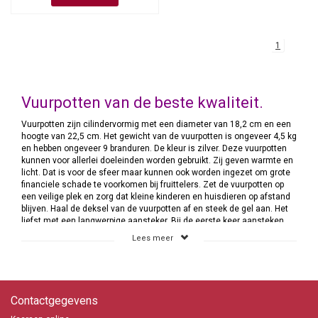
1
Vuurpotten van de beste kwaliteit.
Vuurpotten zijn cilindervormig met een diameter van 18,2 cm en een
hoogte van 22,5 cm. Het gewicht van de vuurpotten is ongeveer 4,5 kg
en hebben ongeveer 9 branduren. De kleur is zilver. Deze vuurpotten
kunnen voor allerlei doeleinden worden gebruikt. Zij geven warmte en
licht. Dat is voor de sfeer maar kunnen ook worden ingezet om grote
financiele schade te voorkomen bij fruittelers. Zet de vuurpotten op
een veilige plek en zorg dat kleine kinderen en huisdieren op afstand
blijven. Haal de deksel van de vuurpotten af en steek de gel aan. Het
liefst met een langwerpige aansteker. Bij de eerste keer aansteken
zal het altijd even duren voordat de ontbranding plaats zal vinden. Als
Lees meer
je de vuurpotten wilt doven is het gewoon een kwestie van de deksel
er langzaam op plaatsen en de volgende keer kan je deze weer
aansteken. Aan de vuurpotten zit een hengsel wat het vervoeren of
verplaatsen eenvoudig maakt. Verplaats nooit een brandende vuurpot.
Hier lees je verder wat de mogelijkheden allemaal zijn.
Contactgegevens