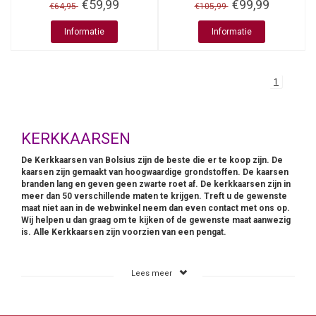
€59,99
€99,99
€64,95
€105,99
Informatie
Informatie
1
KERKKAARSEN
De Kerkkaarsen van Bolsius zijn de beste die er te koop zijn. De
kaarsen zijn gemaakt van hoogwaardige grondstoffen. De kaarsen
branden lang en geven geen zwarte roet af. De kerkkaarsen zijn in
meer dan 50 verschillende maten te krijgen. Treft u de gewenste
maat niet aan in de webwinkel neem dan even contact met ons op.
Wij helpen u dan graag om te kijken of de gewenste maat aanwezig
is. Alle Kerkkaarsen zijn voorzien van een pengat.
Lees meer
0653871555
info@kaarsen-online.nl