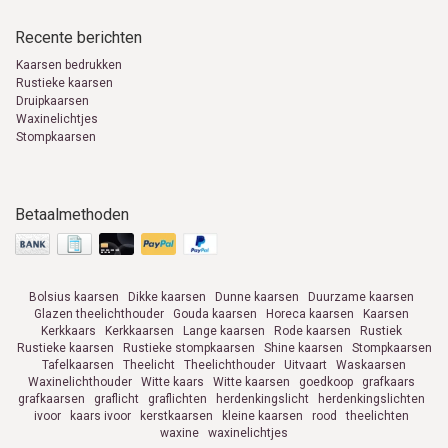
Recente berichten
Kaarsen bedrukken
Rustieke kaarsen
Druipkaarsen
Waxinelichtjes
Stompkaarsen
Betaalmethoden
Bolsius kaarsen
Dikke kaarsen
Dunne kaarsen
Duurzame kaarsen
Glazen theelichthouder
Gouda kaarsen
Horeca kaarsen
Kaarsen
Kerkkaars
Kerkkaarsen
Lange kaarsen
Rode kaarsen
Rustiek
Rustieke kaarsen
Rustieke stompkaarsen
Shine kaarsen
Stompkaarsen
Tafelkaarsen
Theelicht
Theelichthouder
Uitvaart
Waskaarsen
Waxinelichthouder
Witte kaars
Witte kaarsen
goedkoop
grafkaars
grafkaarsen
graflicht
graflichten
herdenkingslicht
herdenkingslichten
ivoor
kaars ivoor
kerstkaarsen
kleine kaarsen
rood
theelichten
waxine
waxinelichtjes