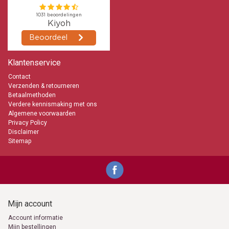
uitstralen.
Kleine kaarsen
Soms wel in 28 trendy kleuren
Boven de € 89 geen verzendkosten
Bolsius de beste kwaliteit
Snelle levering
Kaarsen-online de grootste webshop met alleen maar kaarsen
Klantenservice
info@kaarsen-online.nl
Contact
Verzenden & retourneren
0653871555
Betaalmethoden
Verdere kennismaking met ons
Algemene voorwaarden
Privacy Policy
Disclaimer
Sitemap
Mijn account
Account informatie
Mijn bestellingen