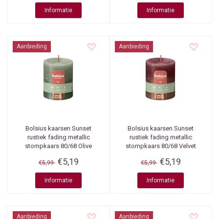
Informatie
Informatie
Aanbieding
Aanbieding
Bolsius kaarsen
Sunset
Bolsius kaarsen
Sunset
rustiek fading metallic
rustiek fading metallic
stompkaars 80/68 Olive
stompkaars 80/68 Velvet
Green + Metallic Green
Red +Copper
€5,19
€5,19
€5,99
€5,99
Informatie
Informatie
Aanbieding
Aanbieding