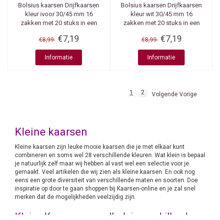
Bolsius kaarsen
Drijfkaarsen
Bolsius kaarsen
Drijfkaarsen
kleur ivoor 30/45 mm 16
kleur wit 30/45 mm 16
zakken met 20 stuks in een
zakken met 20 stuks in een
zak
zak
€7,19
€7,19
€8,99
€8,99
Informatie
Informatie
1
2
Volgende Vorige
Kleine kaarsen
Kleine kaarsen zijn leuke mooie kaarsen die je met elkaar kunt
combineren en soms wel 28 verschillende kleuren. Wat klein is bepaal
je natuurlijk zelf maar wij hebben al vast wel een selectie voor je
gemaakt. Veel artikelen die wij zien als kleine kaarsen. En ook nog
eens een grote diversiteit van verschillende maten en soorten. Doe
inspiratie op door te gaan shoppen bij Kaarsen-online en je zal snel
merken dat de mogelijkheden veelzijdig zijn.
Kleine Kaarsen voor allerlei verschillende