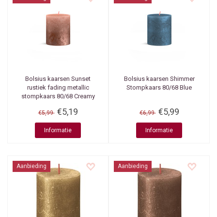
Bolsius kaarsen
Sunset
Bolsius kaarsen
Shimmer
rustiek fading metallic
Stompkaars 80/68 Blue
stompkaars 80/68 Creamy
caramel + Copper
€5,19
€5,99
€5,99
€6,99
Informatie
Informatie
Aanbieding
Aanbieding