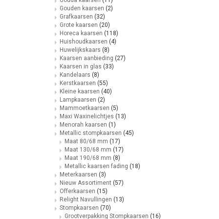
Gouden kaarsen
(2)
Grafkaarsen
(32)
Grote kaarsen
(20)
Horeca kaarsen
(118)
Huishoudkaarsen
(4)
Huwelijkskaars
(8)
Kaarsen aanbieding
(27)
Kaarsen in glas
(33)
Kandelaars
(8)
Kerstkaarsen
(55)
Kleine kaarsen
(40)
Lampkaarsen
(2)
Mammoetkaarsen
(5)
Maxi Waxinelichtjes
(13)
Menorah kaarsen
(1)
Metallic stompkaarsen
(45)
Maat 80/68 mm
(17)
Maat 130/68 mm
(17)
Maat 190/68 mm
(8)
Metallic kaarsen fading
(18)
Meterkaarsen
(3)
Nieuw Assortiment
(57)
Offerkaarsen
(15)
Relight Navullingen
(13)
Stompkaarsen
(70)
Grootverpakking Stompkaarsen
(16)