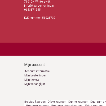
7101GN Winterswijk
info@kaarsen-online.nl
0653871555
KvK nummer: 56021739
Mijn account
Account informatie
Mijn bestellingen
Mijn tickets
Mijn verlanglijst
Bolsius kaarsen
Dikke kaarsen
Dunne kaarsen
Duurzame k
Rustieke kaarsen
Rustieke stompkaarsen
Shine kaarsen