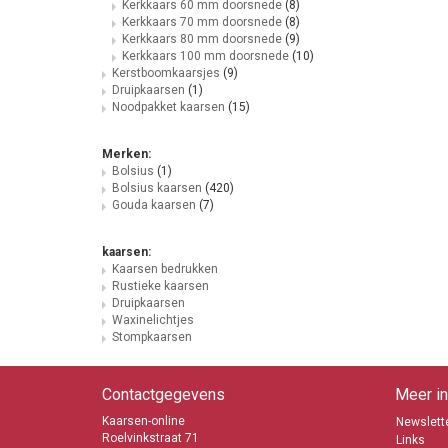
Kerkkaars 60 mm doorsnede
(8)
Kerkkaars 70 mm doorsnede
(8)
Kerkkaars 80 mm doorsnede
(9)
Kerkkaars 100 mm doorsnede
(10)
Kerstboomkaarsjes
(9)
Druipkaarsen
(1)
Noodpakket kaarsen
(15)
Merken:
Bolsius
(1)
Bolsius kaarsen
(420)
Gouda kaarsen
(7)
kaarsen:
Kaarsen bedrukken
Rustieke kaarsen
Druipkaarsen
Waxinelichtjes
Stompkaarsen
Contactgegevens
Meer in
Kaarsen-online
Newslette
Roelvinkstraat 71
Links