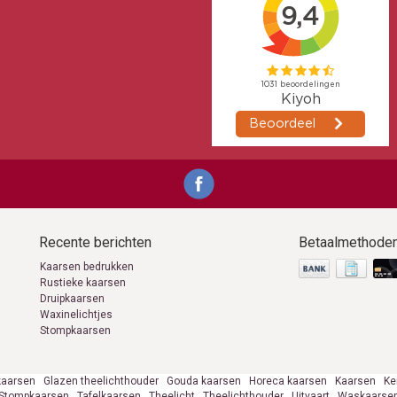
Recente berichten
Betaalmethode
Kaarsen bedrukken
Rustieke kaarsen
Druipkaarsen
Waxinelichtjes
Stompkaarsen
aarsen
Glazen theelichthouder
Gouda kaarsen
Horeca kaarsen
Kaarsen
Ke
Stompkaarsen
Tafelkaarsen
Theelicht
Theelichthouder
Uitvaart
Waskaarse