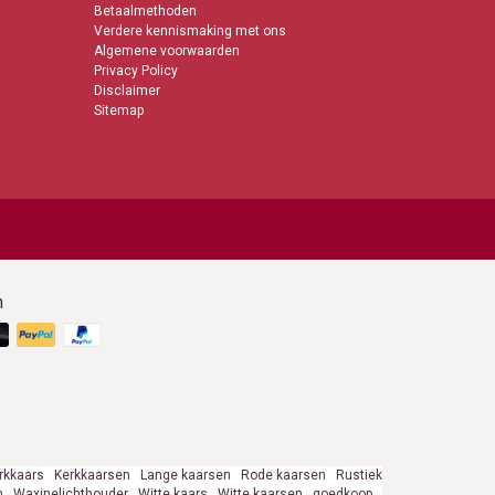
Betaalmethoden
Verdere kennismaking met ons
Algemene voorwaarden
Privacy Policy
Disclaimer
Sitemap
n
rkkaars
Kerkkaarsen
Lange kaarsen
Rode kaarsen
Rustiek
n
Waxinelichthouder
Witte kaars
Witte kaarsen
goedkoop