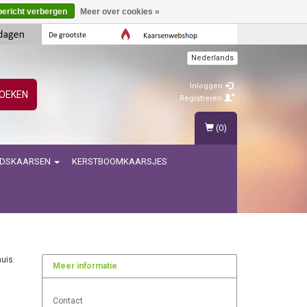
bericht verbergen
Meer over cookies »
Nederlands
Inloggen
OEKEN
Registreren
(0)
IDSKAARSEN
KERSTBOOMKAARSJES
uis.
Meer informatie
Contact