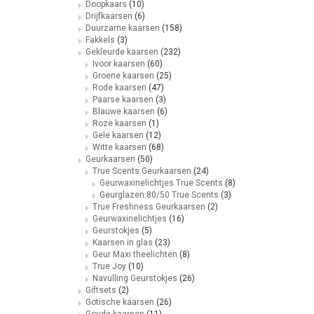
Doopkaars
(10)
Drijfkaarsen
(6)
Duurzame kaarsen
(158)
Fakkels
(3)
Gekleurde kaarsen
(232)
Ivoor kaarsen
(60)
Groene kaarsen
(25)
Rode kaarsen
(47)
Paarse kaarsen
(3)
Blauwe kaarsen
(6)
Roze kaarsen
(1)
Gele kaarsen
(12)
Witte kaarsen
(68)
Geurkaarsen
(50)
True Scents Geurkaarsen
(24)
Geurwaxinelichtjes True Scents
(8)
Geurglazen 80/50 True Scents
(3)
True Freshness Geurkaarsen
(2)
Geurwaxinelichtjes
(16)
Geurstokjes
(5)
Kaarsen in glas
(23)
Geur Maxi theelichten
(8)
True Joy
(10)
Navulling Geurstokjes
(26)
Giftsets
(2)
Gotische kaarsen
(26)
Gouda kaarsen
(11)