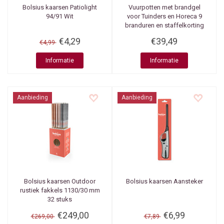
Bolsius kaarsen
Patiolight
Vuurpotten met brandgel
94/91 Wit
voor Tuinders en Horeca 9
branduren en staffelkorting
€4,29
€39,49
€4,99
Informatie
Informatie
Aanbieding
Aanbieding
Bolsius kaarsen
Outdoor
Bolsius kaarsen
Aansteker
rustiek fakkels 1130/30 mm
32 stuks
€249,00
€6,99
€269,00
€7,89