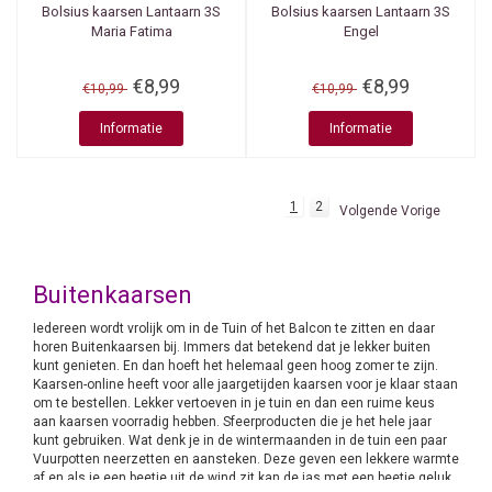
Bolsius kaarsen
Lantaarn 3S
Bolsius kaarsen
Lantaarn 3S
Maria Fatima
Engel
€8,99
€8,99
€10,99
€10,99
Informatie
Informatie
1
2
Volgende Vorige
Buitenkaarsen
Iedereen wordt vrolijk om in de Tuin of het Balcon te zitten en daar
horen Buitenkaarsen bij. Immers dat betekend dat je lekker buiten
kunt genieten. En dan hoeft het helemaal geen hoog zomer te zijn.
Kaarsen-online heeft voor alle jaargetijden kaarsen voor je klaar staan
om te bestellen. Lekker vertoeven in je tuin en dan een ruime keus
aan kaarsen voorradig hebben. Sfeerproducten die je het hele jaar
kunt gebruiken. Wat denk je in de wintermaanden in de tuin een paar
Vuurpotten neerzetten en aansteken. Deze geven een lekkere warmte
af en als je een beetje uit de wind zit kan de jas met een beetje geluk