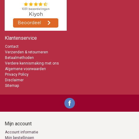
maar daar zitten ook altijd risico's aan. Neem daarom de
onderstaande veiligheidsadviezen is acht. Immers buiten kaarsen
branden is toch heel anders dan binnen en het zijn soms ook andere
kaarsen. Te denken valt aan Vuurpotten en Fakkels.
Zorg dat kinderen en huisdieren niet in de onmiddellijke
omgeving van de kaarsen kunnen komen of let goed op.
Verplaats nimmer brandende Vuurpotten en/of Fakkels.
Klantenservice
Doof de Vuurpotten door de deksel er langzaam overheen te
Contact
schuiven.
Verzenden & retourneren
Extra informatie:
Betaalmethoden
Verdere kennismaking met ons
Bolsius Tuinkaarsen / Buitenkaarsen
Algemene voorwaarden
De beste kwaliteit en ruime keuze
Snelle levering
Privacy Policy
Boven de € 89,- geen verzendkosten
Disclaimer
Vrijblijvend advies bij Kaarsen-online
Sitemap
Kaarsen-online de grootste Tuinkaars specialist
info@kaarsen-online.nl
06539871555
Mijn account
Account informatie
Mijn bestellingen