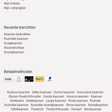
Mijn tickets
Mijn verlanglijst
Recente berichten
Kaarsen bedrukken
Rustieke kaarsen
Druipkaarsen
Waxinelichtjes
Stompkaarsen
Betaalmethoden
Bolsius kaarsen
Dikke kaarsen
Dunne kaarsen
Duurzame kaarsen
Glazen theelichthouder
Gouda kaarsen
Horeca kaarsen
Kaarsen
Kerkkaars
Kerkkaarsen
Lange kaarsen
Rode kaarsen
Rustiek
Rustieke kaarsen
Rustieke stompkaarsen
Shine kaarsen
Stompkaarsen
Tafelkaarsen
Theelicht
Theelichthouder
Uitvaart
Waskaarsen