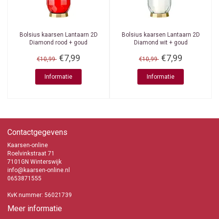
Bolsius kaarsen
Lantaarn 2D
Bolsius kaarsen
Lantaarn 2D
Diamond rood + goud
Diamond wit + goud
€7,99
€7,99
€10,99
€10,99
Informatie
Informatie
Contactgegevens
Kaarsen-online
Roelvinkstraat 71
7101GN Winterswijk
info@kaarsen-online.nl
0653871555
KvK nummer: 56021739
Meer informatie