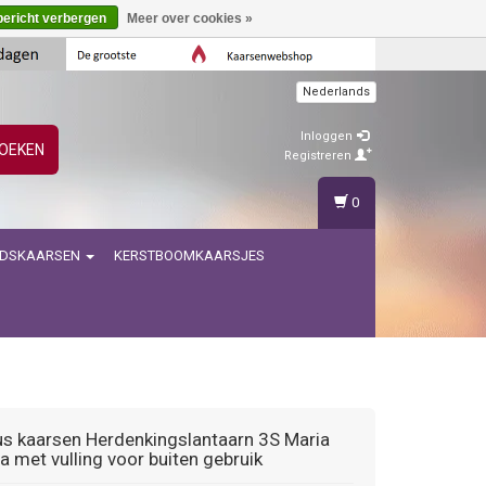
bericht verbergen
Meer over cookies »
Nederlands
Inloggen
OEKEN
Registreren
0
IDSKAARSEN
KERSTBOOMKAARSJES
us kaarsen
Herdenkingslantaarn 3S Maria
a met vulling voor buiten gebruik