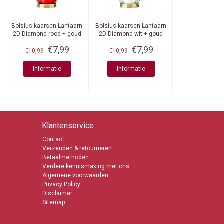
Bolsius kaarsen
Lantaarn
Bolsius kaarsen
Lantaarn
2D Diamond rood + goud
2D Diamond wit + goud
€7,99
€7,99
€10,99
€10,99
Informatie
Informatie
Klantenservice
Contact
Verzenden & retourneren
Betaalmethoden
Verdere kennismaking met ons
Algemene voorwaarden
Privacy Policy
Disclaimer
Sitemap