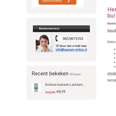
Her
bui
Neem e
Navul
Extra 
Recent bekeken
info@
Wissen
0653
Bolsius kaarsen Lantaarn 3S Maria Fatima
€8,99
€10,99