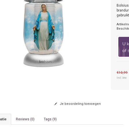
Bolsius
brandur
gebruik
Artikel
Beschik
€10,99
Incl. btw
Je beoordeling toevoegen
atie
Reviews (0)
Tags (9)