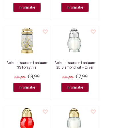
Informatie
Informatie
Bolsius kaarsen
Lantaarn
Bolsius kaarsen
Lantaarn
3S Forsythia
2D Diamond wit + zilver
€8,99
€7,99
€10,99
€10,99
Informatie
Informatie