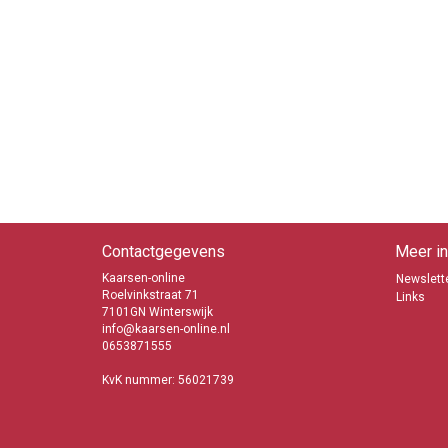
Contactgegevens
Meer in
Kaarsen-online
Newslette
Roelvinkstraat 71
Links
7101GN Winterswijk
info@kaarsen-online.nl
0653871555
KvK nummer: 56021739