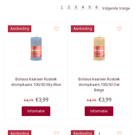
1
2
3
4
5
6
Volgende Vorige
Aanbieding
Aanbieding
Bolsius kaarsen
Rustiek
Bolsius kaarsen
Rustiek
stompkaars 100/50 Sky Blue
stompkaars 100/50 Oat
Beige
€3,99
€3,99
€4,79
€4,79
Informatie
Informatie
Aanbieding
Aanbieding