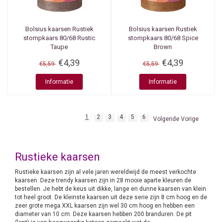
Bolsius kaarsen
Rustiek
Bolsius kaarsen
Rustiek
stompkaars 80/68 Rustic
stompkaars 80/68 Spice
Taupe
Brown
€4,39
€4,39
€5,59
€5,59
Informatie
Informatie
1
2
3
4
5
6
Volgende Vorige
Rustieke kaarsen
Rustieke kaarsen zijn al vele jaren wereldwijd de meest verkochte
kaarsen. Deze trendy kaarsen zijn in 28 mooie aparte kleuren de
bestellen. Je hebt de keus uit dikke, lange en dunne kaarsen van klein
tot heel groot. De kleinste kaarsen uit deze serie zijn 8 cm hoog en de
zeer grote mega XXL kaarsen zijn wel 30 cm hoog en hebben een
diameter van 10 cm. Deze kaarsen hebben 200 branduren. De pit