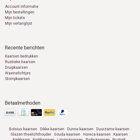
Account informatie
Mijn bestellingen
Mijn tickets
Mijn verlanglijst
Recente berichten
Kaarsen bedrukken
Rustieke kaarsen
Druipkaarsen
Waxinelichtjes
Stompkaarsen
Betaalmethoden
Bolsius kaarsen
Dikke kaarsen
Dunne kaarsen
Duurzame kaarsen
Glazen theelichthouder
Gouda kaarsen
Horeca kaarsen
Kaarsen
Kerkkaars
Kerkkaarsen
Lange kaarsen
Rode kaarsen
Rustiek