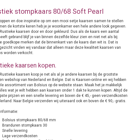
tiek stompkaars 80/68 Soft Pearl
oppen en doe inspiratie op om een mooi setje kaarsen samen te stellen
nnen de kortste keren heb je je woonkamer een hele andere look gegeven.
Rustieke kaarsen door en door gekleurd. Dus als de kaars een aantal
eeft gebrand blijf je van binnen dezelfde kleur zien en niet net als bij
e goedkope merken dat de binnenkant van de kaars dan wit is. Dat is
gezicht vinden wij vandaar dat alleen maar deze kwaliteit kaarsen van
us worden verkocht.
tieke kaarsen kopen.
ustieke kaarsen koop je net als al je andere kaarsen bij de grootste
en webshop van Nederland en Belgie. Dat is Kaarsen-online en wij hebben
ele assortiment van Bolsius op de website staan. Maak het je makkelijk
lles wat je wilt hebben aan kaarsen onder 1 dak te kunnen kopen. Altijd de
pste prijzen en een snelle levering en boven de € 45,- geen verzendkosten
erland. Naar Belgie verzenden wij uiteraard ook en boven de € 90,- gratis.
informatie:
Bolsius stompkaars 80/68 mm
Branduren stompkaars 30
Snelle levering
Lage verzendkosten