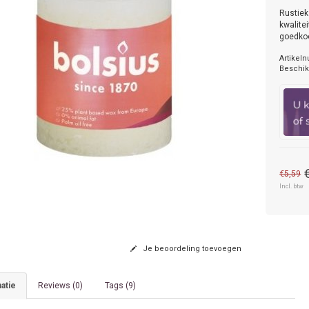
Rustiek
kwalite
goedkoo
Artikel
Beschik
€5,59
Incl. btw
Je beoordeling toevoegen
atie
Reviews (0)
Tags (9)