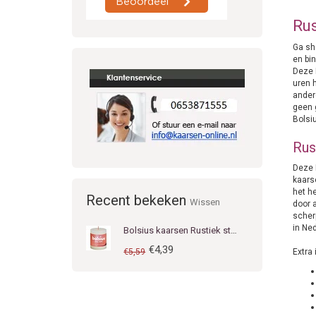
Rus
Ga sh
en bi
Deze 
uren h
ander
geen 
Bolsi
Rus
Deze R
kaars
het h
Recent bekeken
Wissen
door a
scher
in Ned
Bolsius kaarsen Rustiek stompkaars 80/68 Soft Pearl
€4,39
€5,59
Extra 