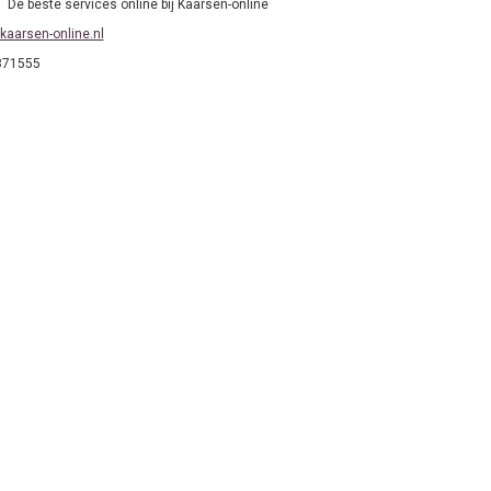
De beste services online bij Kaarsen-online
kaarsen-online.nl
871555