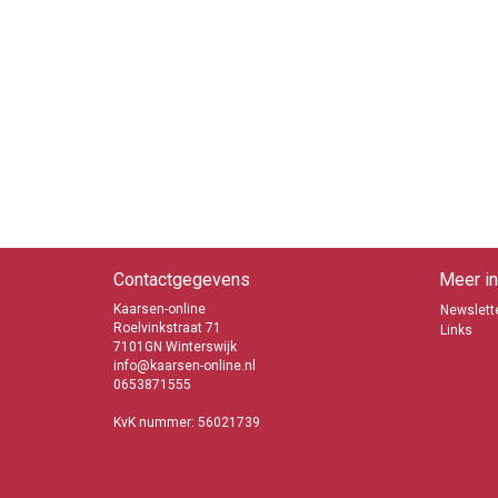
Contactgegevens
Meer in
Kaarsen-online
Newslette
Roelvinkstraat 71
Links
7101GN Winterswijk
info@kaarsen-online.nl
0653871555
KvK nummer: 56021739