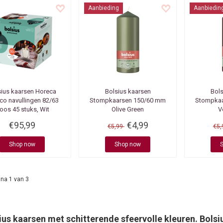
Aanbieding
Aanbiedin
sius kaarsen
Horeca
Bolsius kaarsen
Bols
Eco navullingen 82/63
Stompkaarsen 150/60 mm
Stompkaa
oos 45 stuks, Wit
Olive Green
V
€95,99
€4,99
€5,99
€5
Shop now
Shop now
na 1 van 3
ius kaarsen met schitterende sfeervolle kleuren. Bolsi