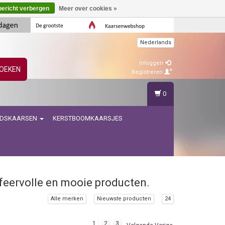
bericht verbergen
Meer over cookies »
Nederlands
Inloggen
OEKEN
Registreren
0
IDSKAARSEN
KERSTBOOMKAARSJES
feervolle en mooie producten.
Alle merken
Nieuwste producten
24
1
2
3