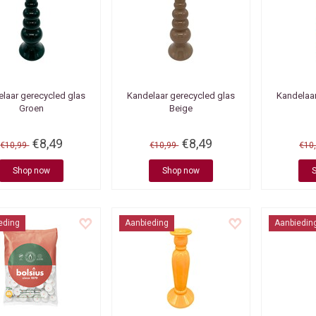
laar gerecycled glas
Kandelaar gerecycled glas
Kandelaar
Groen
Beige
€8,49
€8,49
€10,99
€10,99
€10
Shop now
Shop now
eding
Aanbieding
Aanbiedin