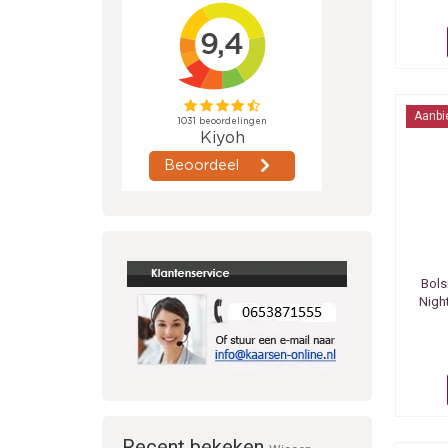
Aanbi
Bols
Nigh
Recent bekeken