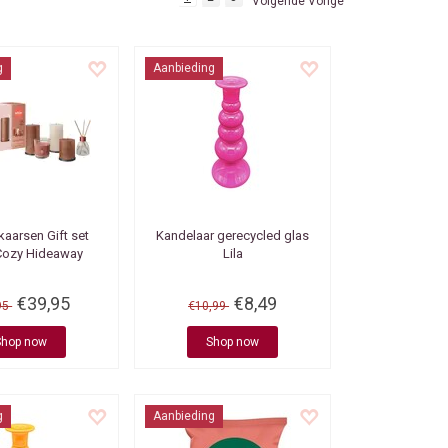
Volgende Vorige
g
Aanbieding
 kaarsen
Gift set
Kandelaar gerecycled glas
Cozy Hideaway
Lila
€39,95
€8,49
95
€10,99
Shop now
Shop now
g
Aanbieding