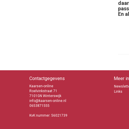
daar
pass
En a
Contactgegevens
Meer in
Kaarsen-online
Newslette
Roelvinkstraat 71
Links
7101GN Winterswijk
info@kaarsen-online.nl
0653871555
KvK nummer: 56021739