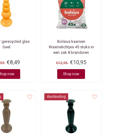
 gerecycled glas
Bolsius kaarsen
Geel
Waxinelichtjes 45 stuks in
een zak 8 branduren
€8,49
€10,95
,99
€12,95
Shop now
Shop now
g
Aanbieding