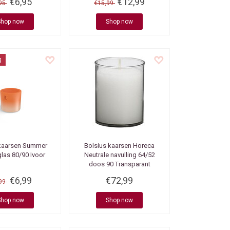
€6,95
€12,99
,95
€15,99
Shop now
Shop now
g
kaarsen
Summer
Bolsius kaarsen
Horeca
glas 80/90 Ivoor
Neutrale navulling 64/52
doos 90 Transparant
€6,99
€72,99
,99
Shop now
Shop now