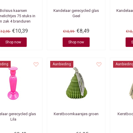
Bolsius kaarsen
Kandelaar gerecycled glas
Kandelaar
elichtjes 75 stuks in
Geel
n zak 4 branduren
€10,39
€8,49
€12,95
€10,99
€10
Shop now
Shop now
eding
Aanbieding
Aanbiedin
laar gerecycled glas
Kerstboomkaarsjes groen
Kerstboo
Lila