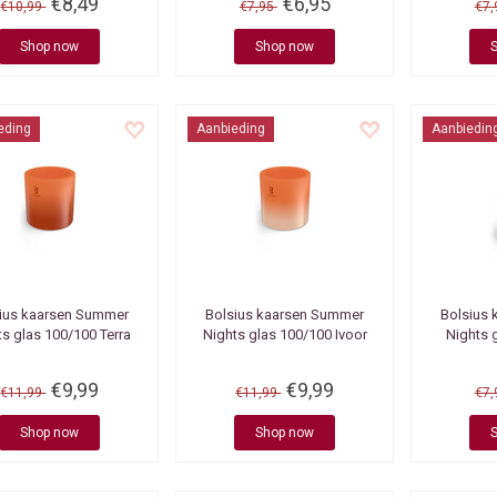
€8,49
€6,95
€10,99
€7,95
€7
Shop now
Shop now
eding
Aanbieding
Aanbiedin
ius kaarsen
Summer
Bolsius kaarsen
Summer
Bolsius 
ts glas 100/100 Terra
Nights glas 100/100 Ivoor
Nights 
€9,99
€9,99
€11,99
€11,99
€7
Shop now
Shop now