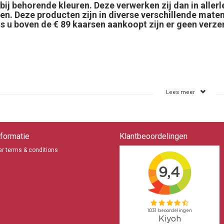
bij behorende kleuren. Deze verwerken zij dan in allerl
en. Deze producten zijn in diverse verschillende maten 
ls u boven de € 89 kaarsen aankoopt zijn er geen verz
Lees meer
formatie
Klantbeoordelingen
r terms & conditions