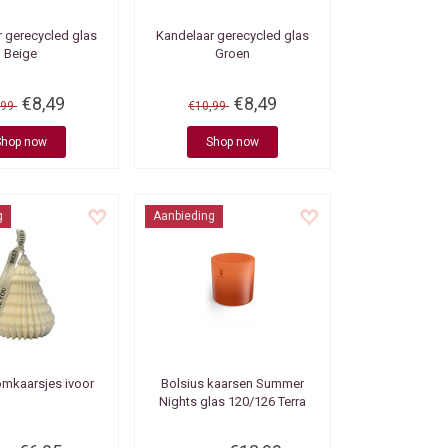
 gerecycled glas
Kandelaar gerecycled glas
Beige
Groen
€8,49
€8,49
,99
€10,99
Shop now
Shop now
g
Aanbieding
mkaarsjes ivoor
Bolsius kaarsen
Summer
Nights glas 120/126 Terra