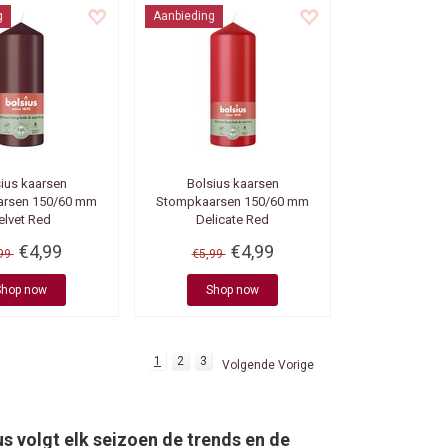
g
Aanbieding
ius kaarsen
Bolsius kaarsen
rsen 150/60 mm
Stompkaarsen 150/60 mm
elvet Red
Delicate Red
€4,99
€4,99
,99
€5,99
Shop now
Shop now
1
2
3
Volgende Vorige
us volgt elk seizoen de trends en de