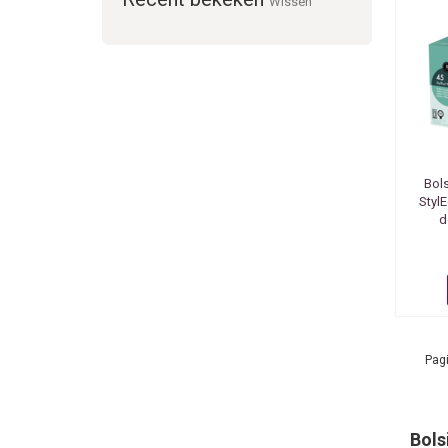
Wissen
Bol
Styl
d
Pagi
Bols