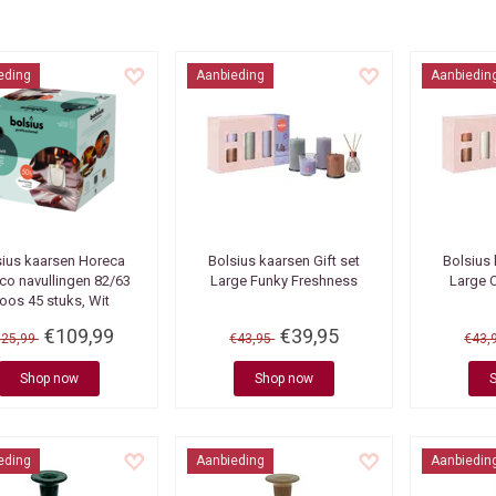
eding
Aanbieding
Aanbiedin
sius kaarsen
Horeca
Bolsius kaarsen
Gift set
Bolsius
Eco navullingen 82/63
Large Funky Freshness
Large 
oos 45 stuks, Wit
€109,99
€39,95
125,99
€43,95
€43,
Shop now
Shop now
eding
Aanbieding
Aanbiedin