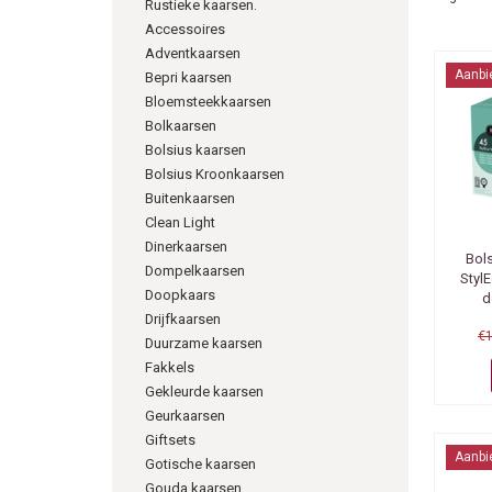
Rustieke kaarsen.
Accessoires
Adventkaarsen
Aanbi
Bepri kaarsen
Bloemsteekkaarsen
Bolkaarsen
Bolsius kaarsen
Bolsius Kroonkaarsen
Buitenkaarsen
Clean Light
Dinerkaarsen
Bol
Dompelkaarsen
Styl
Doopkaars
d
Drijfkaarsen
€
Duurzame kaarsen
Fakkels
Gekleurde kaarsen
Geurkaarsen
Giftsets
Aanbi
Gotische kaarsen
Gouda kaarsen