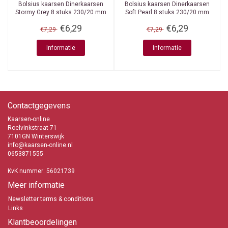
Bolsius kaarsen
Dinerkaarsen
Bolsius kaarsen
Dinerkaarsen
Stormy Grey 8 stuks 230/20 mm
Soft Pearl 8 stuks 230/20 mm
€6,29
€6,29
€7,29
€7,29
Informatie
Informatie
Contactgegevens
Kaarsen-online
Roelvinkstraat 71
7101GN Winterswijk
info@kaarsen-online.nl
0653871555
KvK nummer: 56021739
Meer informatie
Newsletter terms & conditions
Links
Klantbeoordelingen