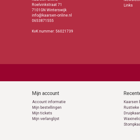
Roelvinkstraat 71
Links
7101GN Winterswijk
info@kaarsen-online.nl
0653871555
KvK nummer: 56021739
Mijn account
Recente
Account informatie
Kaarsen 
Mijn bestellingen
Rustieke
Mijn tickets
Druipkaa
Mijn verlanglijst
Waxineli
Stompka