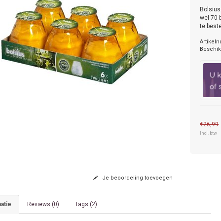
Bolsius
wel 70 
te best
Artikel
Beschik
€26,99
Incl. btw
Je beoordeling toevoegen
atie
Reviews (0)
Tags (2)