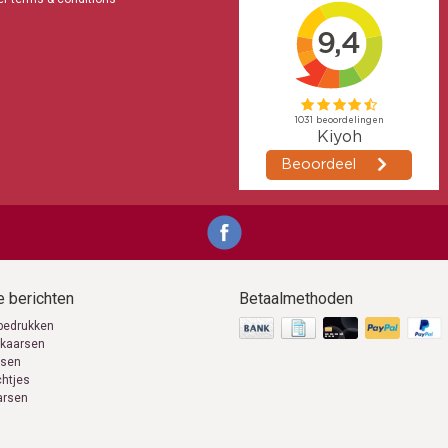
 berichten
Betaalmethoden
bedrukken
 kaarsen
rsen
chtjes
arsen