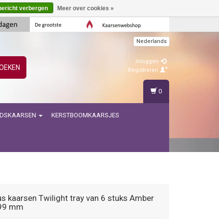
bericht verbergen
Meer over cookies »
Nederlands
Inloggen
OEKEN
Registreren
0
IDSKAARSEN
KERSTBOOMKAARSJES
us kaarsen
Twilight tray van 6 stuks Amber
99 mm