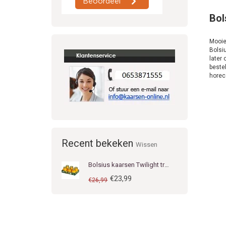
Bol
Mooi
Bolsi
later
bestel
horec
Recent bekeken
Wissen
Bolsius kaarsen Twilight tray van 6 stuks Amber
€23,99
€26,99