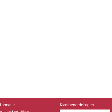
formatie
Klantbeoordelingen
r terms & conditions