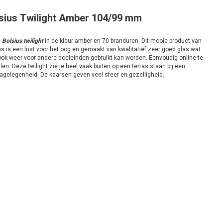
sius Twilight Amber 104/99 mm
e
Bolsius twilight
in de kleur amber en 70 branduren. Dit mooie product van
us is een lust voor het oog en gemaakt van kwalitatief zeer goed glas wat
 ook weer voor andere doeleinden gebruikt kan worden. Eenvoudig online te
len. Deze twilight zie je heel vaak buiten op een terras staan bij een
agelegenheid. De kaarsen geven veel sfeer en gezelligheid.