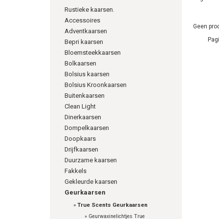
Rustieke kaarsen.
Accessoires
Geen prod
Adventkaarsen
Pagi
Bepri kaarsen
Bloemsteekkaarsen
Bolkaarsen
Bolsius kaarsen
Bolsius Kroonkaarsen
Buitenkaarsen
Clean Light
Dinerkaarsen
Dompelkaarsen
Doopkaars
Drijfkaarsen
Duurzame kaarsen
Fakkels
Gekleurde kaarsen
Geurkaarsen
»
True Scents Geurkaarsen
»
Geurwaxinelichtjes True