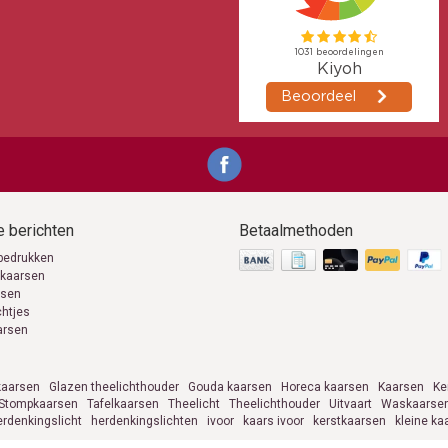
 berichten
Betaalmethoden
bedrukken
 kaarsen
rsen
chtjes
arsen
aarsen
Glazen theelichthouder
Gouda kaarsen
Horeca kaarsen
Kaarsen
Ke
Stompkaarsen
Tafelkaarsen
Theelicht
Theelichthouder
Uitvaart
Waskaarse
erdenkingslicht
herdenkingslichten
ivoor
kaars ivoor
kerstkaarsen
kleine ka