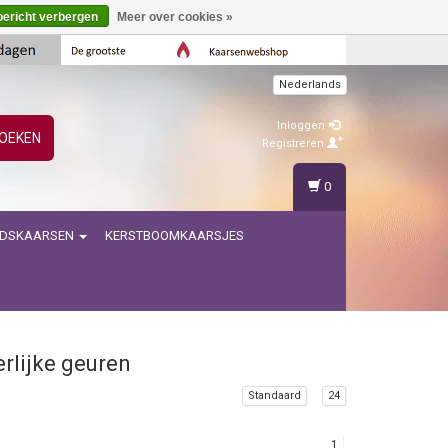
bericht verbergen
Meer over cookies »
Nederlands
Inloggen
OEKEN
Registreren
0
IDSKAARSEN
KERSTBOOMKAARSJES
erlijke geuren
Standaard
24
1