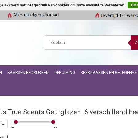
 je akkoord met het gebruik van cookies om onze website te verbeteren.
Dit 
Z
N
KAARSEN BEDRUKKEN
OPRUIMING
KERKKAARSEN EN GELEGENHE
us True Scents Geurglazen. 6 verschillend he
€
0
€
5
van 1