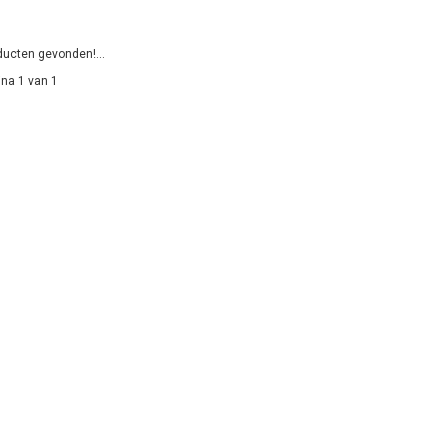
ucten gevonden!...
na 1 van 1