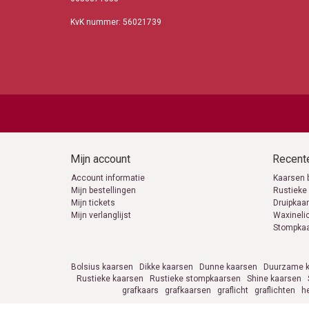
KvK nummer: 56021739
Mijn account
Recente
Account informatie
Kaarsen 
Mijn bestellingen
Rustieke
Mijn tickets
Druipkaa
Mijn verlanglijst
Waxineli
Stompka
Bolsius kaarsen
Dikke kaarsen
Dunne kaarsen
Duurzame k
Rustieke kaarsen
Rustieke stompkaarsen
Shine kaarsen
grafkaars
grafkaarsen
graflicht
graflichten
h