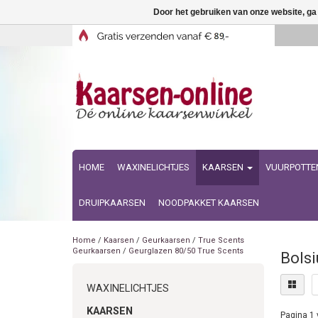
Door het gebruiken van onze website, ga
HOME
WAXINELICHTJES
KAARSEN
VUURPOTTE
DRUIPKAARSEN
NOODPAKKET KAARSEN
Home
/
Kaarsen
/
Geurkaarsen
/
True Scents
Geurkaarsen
/
Geurglazen 80/50 True Scents
Bolsi
WAXINELICHTJES
KAARSEN
Pagina 1 