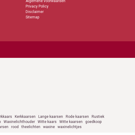
Algemene voorwaarden
Privacy Policy
Disclaimer
Sitemap
rkkaars
Kerkkaarsen
Lange kaarsen
Rode kaarsen
Rustiek
n
Waxinelichthouder
Witte kaars
Witte kaarsen
goedkoop
arsen
rood
theelichten
waxine
waxinelichtjes