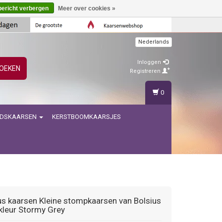
bericht verbergen
Meer over cookies »
Nederlands
Inloggen
OEKEN
Registreren
0
IDSKAARSEN
KERSTBOOMKAARSJES
us kaarsen
Kleine stompkaarsen van Bolsius
 kleur Stormy Grey