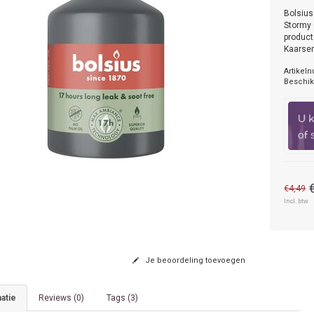
Bolsius
Stormy 
product
Kaarsen
Artikel
Beschik
€4,49
Incl. btw
Je beoordeling toevoegen
atie
Reviews (0)
Tags (3)