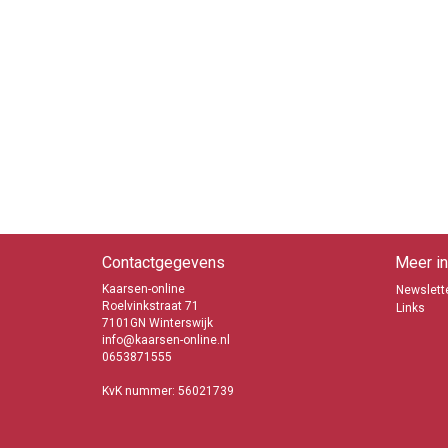
Contactgegevens
Meer in
Kaarsen-online
Newslette
Roelvinkstraat 71
Links
7101GN Winterswijk
info@kaarsen-online.nl
0653871555
KvK nummer: 56021739