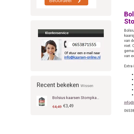
Bol
Sto
Bolsi
kaarsj
van d
niet. 
gemaa
van ee
Extra 
Recent bekeken
Wissen
Bolsius kaarsen Stompkaars 80/58 mm Stormy Grey
info@
€3,49
€4,49
0653