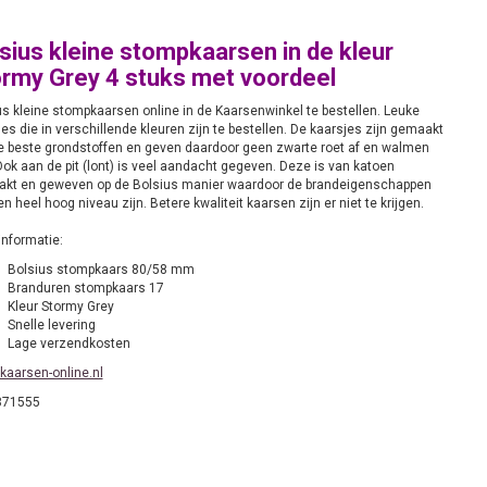
sius kleine stompkaarsen in de kleur
rmy Grey 4 stuks met voordeel
us kleine stompkaarsen online in de Kaarsenwinkel te bestellen. Leuke
es die in verschillende kleuren zijn te bestellen. De kaarsjes zijn gemaakt
e beste grondstoffen en geven daardoor geen zwarte roet af en walmen
Ook aan de pit (lont) is veel aandacht gegeven. Deze is van katoen
kt en geweven op de Bolsius manier waardoor de brandeigenschappen
n heel hoog niveau zijn. Betere kwaliteit kaarsen zijn er niet te krijgen.
informatie:
Bolsius stompkaars 80/58 mm
Branduren stompkaars 17
Kleur Stormy Grey
Snelle levering
Lage verzendkosten
kaarsen-online.nl
871555