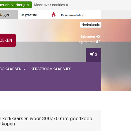
bericht verbergen
Meer over cookies »
Nederlands
Inloggen
OEKEN
Registreren
0
IDSKAARSEN
KERSTBOOMKAARSJES
 kerkkaarsen ivoor 300/70 mm goedkoop
e kopen