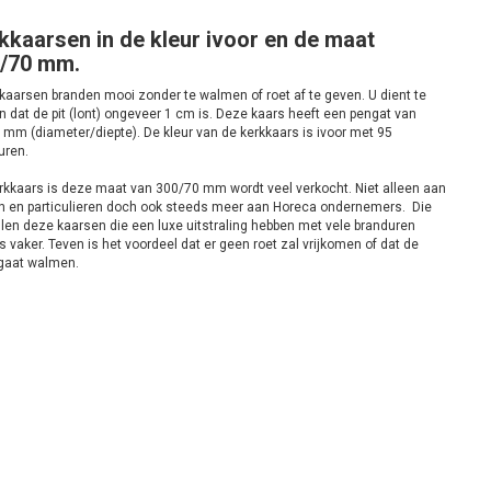
kkaarsen in de kleur ivoor en de maat
/70 mm.
kaarsen branden mooi zonder te walmen of roet af te geven. U dient te
 dat de pit (lont) ongeveer 1 cm is. Deze kaars heeft een pengat van
 mm (diameter/diepte). De kleur van de kerkkaars is ivoor met 95
uren.
rkkaars is deze maat van 300/70 mm wordt veel verkocht. Niet alleen aan
n en particulieren doch ook steeds meer aan Horeca ondernemers. Die
llen deze kaarsen die een luxe uitstraling hebben met vele branduren
 vaker. Teven is het voordeel dat er geen roet zal vrijkomen of dat de
gaat walmen.