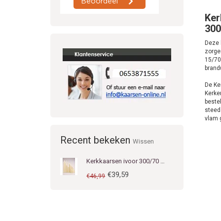
Ker
300
Deze 
zorgen
15/70
brand
De Ke
Kerke
beste
steeds
vlam 
Recent bekeken
Wissen
Kerkkaarsen ivoor 300/70 mm
€39,59
€46,99