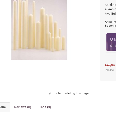
Kerkkaa
alleen 
kwalitei
Artikel
Beschik
€46,99
Incl. btw
Je beoordeling toevoegen
atie
Reviews (0)
Tags (3)