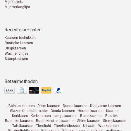
Mijn tickets
Mijn verlanglijst
Recente berichten
Kaarsen bedrukken
Rustieke kaarsen
Druipkaarsen
Waxinelichtjes
Stompkaarsen
Betaalmethoden
Bolsius kaarsen
Dikke kaarsen
Dunne kaarsen
Duurzame kaarsen
Glazen theelichthouder
Gouda kaarsen
Horeca kaarsen
Kaarsen
Kerkkaars
Kerkkaarsen
Lange kaarsen
Rode kaarsen
Rustiek
Rustieke kaarsen
Rustieke stompkaarsen
Shine kaarsen
Stompkaarsen
Tafelkaarsen
Theelicht
Theelichthouder
Uitvaart
Waskaarsen
Waxinelichthouder
Witte kaars
Witte kaarsen
goedkoop
grafkaars