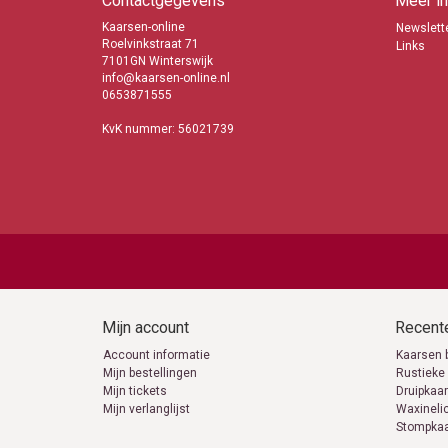
Contactgegevens
Meer in
Kaarsen-online
Newslette
Roelvinkstraat 71
Links
7101GN Winterswijk
info@kaarsen-online.nl
0653871555
KvK nummer: 56021739
Mijn account
Recente
Account informatie
Kaarsen 
Mijn bestellingen
Rustieke
Mijn tickets
Druipkaa
Mijn verlanglijst
Waxineli
Stompka