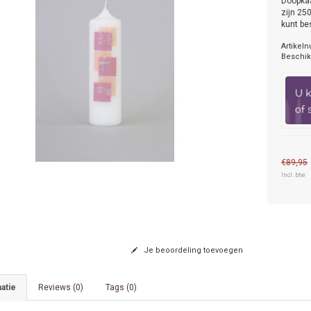
Doopkaa
zijn 25
kunt be
Artikel
Beschik
€89,95
Incl. btw
Je beoordeling toevoegen
atie
Reviews (0)
Tags (0)