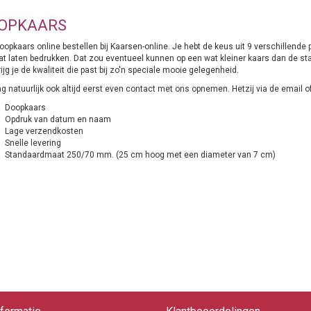
OPKAARS
oopkaars online bestellen bij Kaarsen-online. Je hebt de keus uit 9 verschillend
at laten bedrukken. Dat zou eventueel kunnen op een wat kleiner kaars dan de st
ijg je de kwaliteit die past bij zo'n speciale mooie gelegenheid.
 natuurlijk ook altijd eerst even contact met ons opnemen. Hetzij via de email of
Doopkaars
Opdruk van datum en naam
Lage verzendkosten
Snelle levering
Standaardmaat 250/70 mm. (25 cm hoog met een diameter van 7 cm)