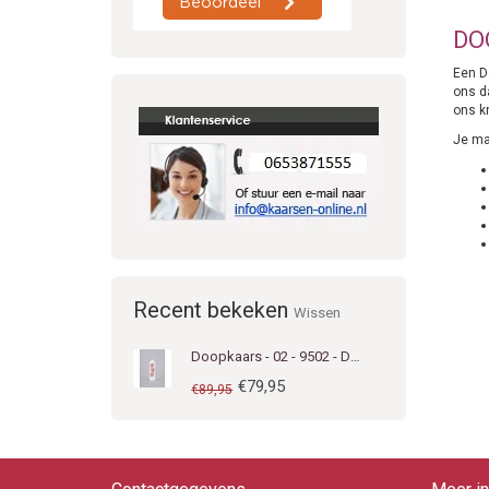
DO
Een D
ons d
ons kr
Je mag
Recent bekeken
Wissen
Doopkaars - 02 - 9502 - Dubbele Rechthoek Rose
€79,95
€89,95