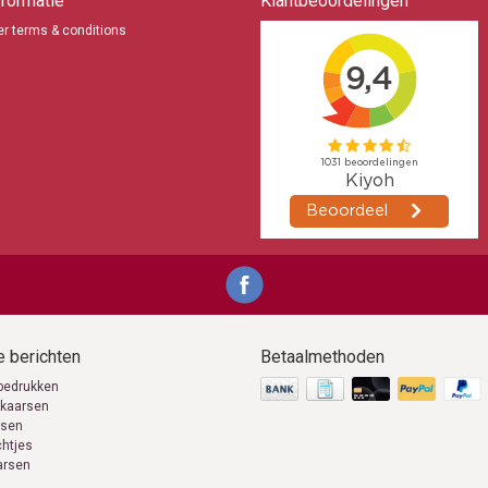
formatie
Klantbeoordelingen
r terms & conditions
 berichten
Betaalmethoden
bedrukken
 kaarsen
rsen
chtjes
arsen