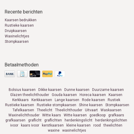
Recente berichten
Kaarsen bedrukken
Rustieke kaarsen
Druipkaarsen
Waxinelichtjes
Stompkaarsen
Betaalmethoden
Bolsius kaarsen
Dikke kaarsen
Dunne kaarsen
Duurzame kaarsen
Glazen theelichthouder
Gouda kaarsen
Horeca kaarsen
Kaarsen
Kerkkaars
Kerkkaarsen
Lange kaarsen
Rode kaarsen
Rustiek
Rustieke kaarsen
Rustieke stompkaarsen
Shine kaarsen
Stompkaarsen
Tafelkaarsen
Theelicht
Theelichthouder
Uitvaart
Waskaarsen
Waxinelichthouder
Witte kaars
Witte kaarsen
goedkoop
grafkaars
grafkaarsen
graflicht
graflichten
herdenkingslicht
herdenkingslichten
ivoor
kaars ivoor
kerstkaarsen
kleine kaarsen
rood
theelichten
waxine
waxinelichtjes