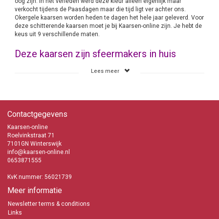
oog zijn. In het verleden werd deze kleur alleen eigenlijk maar
verkocht tijdens de Paasdagen maar die tijd ligt ver achter ons.
Okergele kaarsen worden heden te dagen het hele jaar geleverd. Voor
deze schitterende kaarsen moet je bij Kaarsen-online zijn. Je hebt de
keus uit 9 verschillende maten.
Deze kaarsen zijn sfeermakers in huis
Gele kaarsen zet je bij voorkeur op diverse plaatsen in huis neer. Het
Lees meer
zijn echte sfeermakers en nadat de schemer zijn intreden heeft
gedaan ga je de kaarsen aansteken en binnen de kortste keren
veranderd je woonkamer in een oase van rust en gezelligheid. Je
hoeft helemaal niet meer de deur uit om de sfeer en de gezelligheid
op te zoeken. Nee daar zorg je gewoon thuis voor met deze Gele
Contactgegevens
kaarsen van Bolsius.
Kaarsen-online
Bolsius Gele kaarsen
Roelvinkstraat 71
Trendy kleur
7101GN Winterswijk
Snelle levering
info@kaarsen-online.nl
Lage verzendkosten
0653871555
Voor sfeer en gezelligheid in huis
KvK nummer: 56021739
info@kaarsen-online.nl
Meer informatie
0653871555
Newsletter terms & conditions
Links