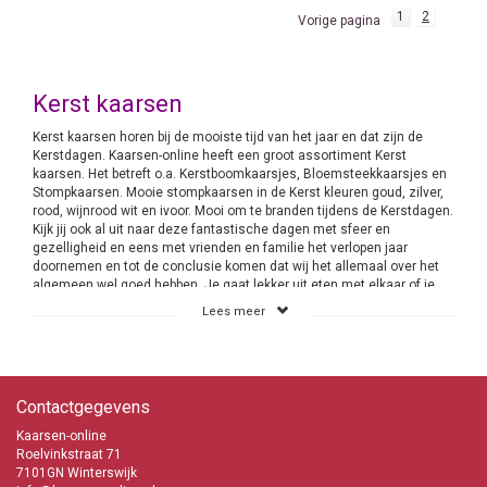
1
2
Vorige pagina
Kerst kaarsen
Kerst kaarsen horen bij de mooiste tijd van het jaar en dat zijn de
Kerstdagen. Kaarsen-online heeft een groot assortiment Kerst
kaarsen. Het betreft o.a. Kerstboomkaarsjes, Bloemsteekkaarsjes en
Stompkaarsen. Mooie stompkaarsen in de Kerst kleuren goud, zilver,
rood, wijnrood wit en ivoor. Mooi om te branden tijdens de Kerstdagen.
Kijk jij ook al uit naar deze fantastische dagen met sfeer en
gezelligheid en eens met vrienden en familie het verlopen jaar
doornemen en tot de conclusie komen dat wij het allemaal over het
algemeen wel goed hebben. Je gaat lekker uit eten met elkaar of je
bent de gastvrouw en gastheer voor vrienden en familie die bij je
Lees meer
komen eten en drinken. Ja en daar horen natuurlijk Kerst kaarsen bij
die aangestoken worden. Je gaat de tafel mooi dekken en midden op
deze tafel zorg je voor een gedeelte waar de kaarsen kunnen staan.
Je bepaald natuurlijk zelf welke kaarsen dit mogen zijn. De keus bij
Kaarsen-online is groot en divers. Ga eens rustig shoppen en doe
Contactgegevens
inspiratie op voor de komende Kerstdagen. Je zult zien dat door leuke
combinaties van kaarsen te maken je woonkamer binnen de kortste
Kaarsen-online
keren er heel anders gaat uitzien.
Roelvinkstraat 71
7101GN Winterswijk