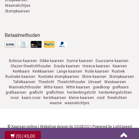
Druipkaarsen
Waxinelichtjes
Stompkaarsen
Betaalmethoden
Bolsius kaarsen
Dikke kaarsen
Dunne kaarsen
Duurzame kaarsen
Glazen theelichthouder
Gouda kaarsen
Horeca kaarsen
Kaarsen
Kerkkaars
Kerkkaarsen
Lange kaarsen
Rode kaarsen
Rustiek
Rustieke kaarsen
Rustieke stompkaarsen
Shine kaarsen
Stompkaarsen
Tafelkaarsen
Theelicht
Theelichthouder
Uitvaart
Waskaarsen
Waxinelichthouder
Witte kaars
Witte kaarsen
goedkoop
grafkaars
grafkaarsen
graflicht
graflichten
herdenkingslicht
herdenkingslichten
ivoor
kaars ivoor
kerstkaarsen
kleine kaarsen
rood
theelichten
waxine
waxinelichtjes
© Kaarsen-online | Webshop design by
OOSEOO
| Powered by
Lightspeed
(0)
| €0,00