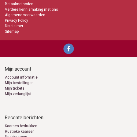
Betaalmethoden
aansteken van Kerst kaarsen. Je weet inmiddels welke kaarsen
Verdere kennismaking met ons
allemaal beschikbaar zijn. Ga er eens lekker voor zitten en maak je
persoonlijke keuze.
Algemene voorwaarden
Privacy Policy
Kerst kaarsen
Disclaimer
Snelle levering
Sitemap
Lage verzendkosten
Enorme keuze
Persoonlijk advies indien gewenst
info@kaarsen-online.nl
0653871555
Mijn account
Account informatie
Mijn bestellingen
Mijn tickets
Mijn verlanglijst
Recente berichten
Kaarsen bedrukken
Rustieke kaarsen