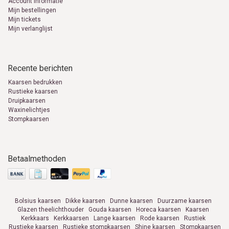
Account informatie
Mijn bestellingen
Mijn tickets
Mijn verlanglijst
Recente berichten
Kaarsen bedrukken
Rustieke kaarsen
Druipkaarsen
Waxinelichtjes
Stompkaarsen
Betaalmethoden
Bolsius kaarsen
Dikke kaarsen
Dunne kaarsen
Duurzame kaarsen
Glazen theelichthouder
Gouda kaarsen
Horeca kaarsen
Kaarsen
Kerkkaars
Kerkkaarsen
Lange kaarsen
Rode kaarsen
Rustiek
Rustieke kaarsen
Rustieke stompkaarsen
Shine kaarsen
Stompkaarsen