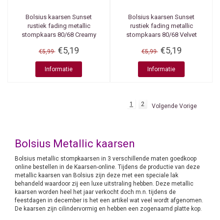
Bolsius kaarsen
Sunset
Bolsius kaarsen
Sunset
rustiek fading metallic
rustiek fading metallic
stompkaars 80/68 Creamy
stompkaars 80/68 Velvet
caramel + Copper
Red +Copper
€5,19
€5,19
€5,99
€5,99
Informatie
Informatie
1
2
Volgende Vorige
Bolsius Metallic kaarsen
Bolsius metallic stompkaarsen in 3 verschillende maten goedkoop
online bestellen in de Kaarsen-online. Tijdens de productie van deze
metallic kaarsen van Bolsius zijn deze met een speciale lak
behandeld waardoor zij een luxe uitstraling hebben. Deze metallic
kaarsen worden heel het jaar verkocht doch m.n. tijdens de
feestdagen in december is het een artikel wat veel wordt afgenomen.
De kaarsen zijn cilindervormig en hebben een zogenaamd platte kop.