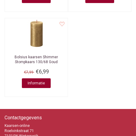
Bolsius kaarsen
Shimmer
Stompkaars 130/68 Goud
€6,99
€7,99
Informatie
Contactgegevens
Kaarsen-online
Roelvinkstraat 71