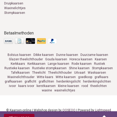
Druipkaarsen
Waxinelichtjes
Stompkaarsen
Betaalmethoden
Bolsius kaarsen
Dikke kaarsen
Dunne kaarsen
Duurzame kaarsen
Glazen theelichthouder
Gouda kaarsen
Horeca kaarsen
Kaarsen
Kerkkaars
Kerkkaarsen
Lange kaarsen
Rode kaarsen
Rustiek
Rustieke kaarsen
Rustieke stompkaarsen
Shine kaarsen
Stompkaarsen
Tafelkaarsen
Theelicht
Theelichthouder
Uitvaart
Waskaarsen
Waxinelichthouder
Witte kaars
Witte kaarsen
goedkoop
grafkaars
grafkaarsen
graflicht
graflichten
herdenkingslicht
herdenkingslichten
ivoor
kaars ivoor
kerstkaarsen
kleine kaarsen
rood
theelichten
waxine
waxinelichtjes
© Kaarsen-online | Webshop design by
OOSEOO
| Powered by
Lightspeed