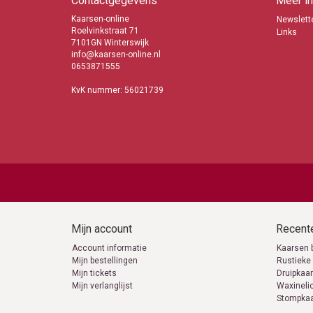
Contactgegevens
Meer in
Kaarsen-online
Newslette
Roelvinkstraat 71
Links
7101GN Winterswijk
info@kaarsen-online.nl
0653871555
KvK nummer: 56021739
Mijn account
Recente
Account informatie
Kaarsen 
Mijn bestellingen
Rustieke
Mijn tickets
Druipkaa
Mijn verlanglijst
Waxineli
Stompka