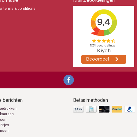
formatie
Klantbeoordelingen
r terms & conditions
 berichten
Betaalmethoden
bedrukken
 kaarsen
rsen
chtjes
arsen