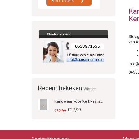
Kan
Ke
Stevi
van 8
info@
0653
Recent bekeken
Wissen
Kandelaar voor Kerkkaarsen 90 mm breed
€27,99
€32,99