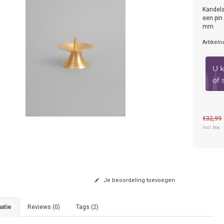
Kandela
een pin
mm.
Artikel
€32,99
Incl. btw
Je beoordeling toevoegen
atie
Reviews (0)
Tags (2)