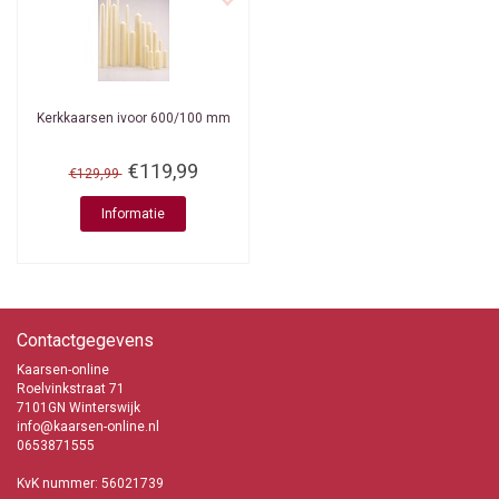
Kerkkaarsen ivoor 600/100 mm
€119,99
€129,99
Informatie
Contactgegevens
Kaarsen-online
Roelvinkstraat 71
7101GN Winterswijk
info@kaarsen-online.nl
0653871555
KvK nummer: 56021739