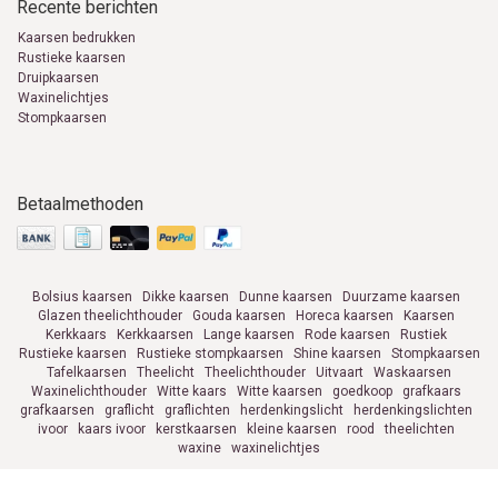
Recente berichten
Kaarsen bedrukken
Rustieke kaarsen
Druipkaarsen
Waxinelichtjes
Stompkaarsen
Betaalmethoden
Bolsius kaarsen
Dikke kaarsen
Dunne kaarsen
Duurzame kaarsen
Glazen theelichthouder
Gouda kaarsen
Horeca kaarsen
Kaarsen
Kerkkaars
Kerkkaarsen
Lange kaarsen
Rode kaarsen
Rustiek
Rustieke kaarsen
Rustieke stompkaarsen
Shine kaarsen
Stompkaarsen
Tafelkaarsen
Theelicht
Theelichthouder
Uitvaart
Waskaarsen
Waxinelichthouder
Witte kaars
Witte kaarsen
goedkoop
grafkaars
grafkaarsen
graflicht
graflichten
herdenkingslicht
herdenkingslichten
ivoor
kaars ivoor
kerstkaarsen
kleine kaarsen
rood
theelichten
waxine
waxinelichtjes