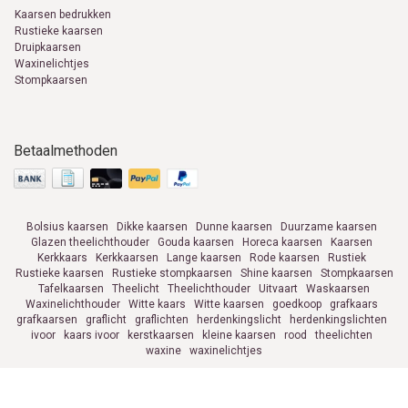
Kaarsen bedrukken
Rustieke kaarsen
Druipkaarsen
Waxinelichtjes
Stompkaarsen
Betaalmethoden
Bolsius kaarsen
Dikke kaarsen
Dunne kaarsen
Duurzame kaarsen
Glazen theelichthouder
Gouda kaarsen
Horeca kaarsen
Kaarsen
Kerkkaars
Kerkkaarsen
Lange kaarsen
Rode kaarsen
Rustiek
Rustieke kaarsen
Rustieke stompkaarsen
Shine kaarsen
Stompkaarsen
Tafelkaarsen
Theelicht
Theelichthouder
Uitvaart
Waskaarsen
Waxinelichthouder
Witte kaars
Witte kaarsen
goedkoop
grafkaars
grafkaarsen
graflicht
graflichten
herdenkingslicht
herdenkingslichten
ivoor
kaars ivoor
kerstkaarsen
kleine kaarsen
rood
theelichten
waxine
waxinelichtjes