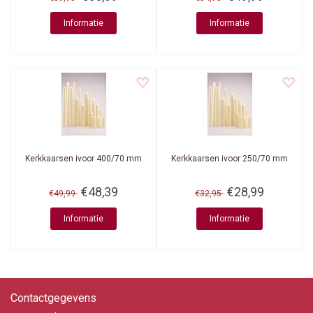
Informatie
Informatie
Kerkkaarsen ivoor 400/70 mm
Kerkkaarsen ivoor 250/70 mm
€48,39
€28,99
€49,99
€32,95
Informatie
Informatie
Contactgegevens