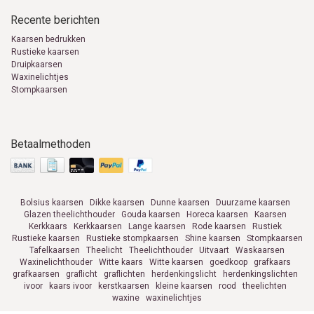
Recente berichten
Kaarsen bedrukken
Rustieke kaarsen
Druipkaarsen
Waxinelichtjes
Stompkaarsen
Betaalmethoden
Bolsius kaarsen
Dikke kaarsen
Dunne kaarsen
Duurzame kaarsen
Glazen theelichthouder
Gouda kaarsen
Horeca kaarsen
Kaarsen
Kerkkaars
Kerkkaarsen
Lange kaarsen
Rode kaarsen
Rustiek
Rustieke kaarsen
Rustieke stompkaarsen
Shine kaarsen
Stompkaarsen
Tafelkaarsen
Theelicht
Theelichthouder
Uitvaart
Waskaarsen
Waxinelichthouder
Witte kaars
Witte kaarsen
goedkoop
grafkaars
grafkaarsen
graflicht
graflichten
herdenkingslicht
herdenkingslichten
ivoor
kaars ivoor
kerstkaarsen
kleine kaarsen
rood
theelichten
waxine
waxinelichtjes