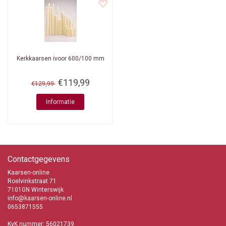
Kerkkaarsen ivoor 600/100 mm
€119,99
€129,99
Informatie
Contactgegevens
Kaarsen-online
Roelvinkstraat 71
7101GN Winterswijk
info@kaarsen-online.nl
0653871555
KvK nummer: 56021739