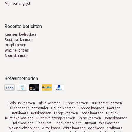
Mijn verlanglijst
Recente berichten
Kaarsen bedrukken
Rustieke kaarsen
Druipkaarsen
Waxinelichtjes
Stompkaarsen
Betaalmethoden
Bolsius kaarsen
Dikke kaarsen
Dunne kaarsen
Duurzame kaarsen
Glazen theelichthouder
Gouda kaarsen
Horeca kaarsen
Kaarsen
Kerkkaars
Kerkkaarsen
Lange kaarsen
Rode kaarsen
Rustiek
Rustieke kaarsen
Rustieke stompkaarsen
Shine kaarsen
Stompkaarsen
Tafelkaarsen
Theelicht
Theelichthouder
Uitvaart
Waskaarsen
Waxinelichthouder
Witte kaars
Witte kaarsen
goedkoop
grafkaars