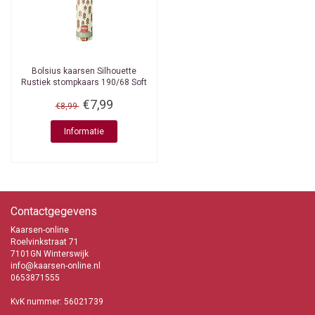
Bolsius kaarsen
Silhouette
Rustiek stompkaars 190/68 Soft
Pearl
€7,99
€8,99
Informatie
Contactgegevens
Kaarsen-online
Roelvinkstraat 71
7101GN Winterswijk
info@kaarsen-online.nl
0653871555
KvK nummer: 56021739