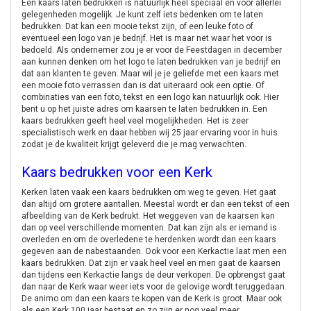
Een kaars laten bedrukken is natuurlijk heel speciaal en voor allerlei
gelegenheden mogelijk. Je kunt zelf iets bedenken om te laten
bedrukken. Dat kan een mooie tekst zijn, of een leuke foto of
eventueel een logo van je bedrijf. Het is maar net waar het voor is
bedoeld. Als ondernemer zou je er voor de Feestdagen in december
aan kunnen denken om het logo te laten bedrukken van je bedrijf en
dat aan klanten te geven. Maar wil je je geliefde met een kaars met
een mooie foto verrassen dan is dat uiteraard ook een optie. Of
combinaties van een foto, tekst en een logo kan natuurlijk ook. Hier
bent u op het juiste adres om kaarsen te laten bedrukken in. Een
kaars bedrukken geeft heel veel mogelijkheden. Het is zeer
specialistisch werk en daar hebben wij 25 jaar ervaring voor in huis
zodat je de kwaliteit krijgt geleverd die je mag verwachten.
Kaars bedrukken voor een Kerk
Kerken laten vaak een kaars bedrukken om weg te geven. Het gaat
dan altijd om grotere aantallen. Meestal wordt er dan een tekst of een
afbeelding van de Kerk bedrukt. Het weggeven van de kaarsen kan
dan op veel verschillende momenten. Dat kan zijn als er iemand is
overleden en om de overledene te herdenken wordt dan een kaars
gegeven aan de nabestaanden. Ook voor een Kerkactie laat men een
kaars bedrukken. Dat zijn er vaak heel veel en men gaat de kaarsen
dan tijdens een Kerkactie langs de deur verkopen. De opbrengst gaat
dan naar de Kerk waar weer iets voor de gelovige wordt teruggedaan.
De animo om dan een kaars te kopen van de Kerk is groot. Maar ook
als een Kerk 100 jaar bestaat en zo zijn er nog veel meer