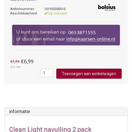
Artikelnummer:
101925030516
Beschikbaarheid:
Op voorraad
€6,99
€7,99
Incl. btw
Toevoegen aan winkelwagen
informatie
Clean Light navulling 2 pack