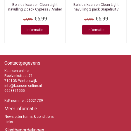
Bolsius kaarsen
Clean Light
Bolsius kaarsen
Clean Light
navulling 2 pack Cypress / Amber
navulling 2 pack Grapefruit /
Ginger
€6,99
€6,99
€7,99
€7,99
Informatie
Informatie
Contactgegevens
Kaarsen-online
Roelvinkstraat 71
7101GN Winterswijk
info@kaarsen-online.nl
0653871555
KvK nummer: 56021739
Meer informatie
Newsletter terms & conditions
Links
Klantbeoordelingen