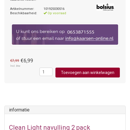
Artikelnummer:
101925030516
Beschikbaarheid:
Op voorraad
€6,99
€7,99
Incl. btw
Toevoegen aan winkelwagen
informatie
Clean Light navulling 2 pack