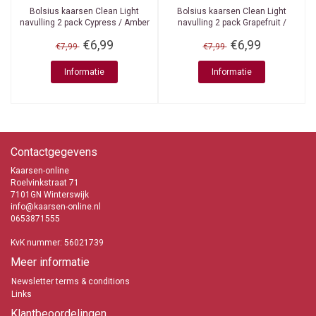
Bolsius kaarsen
Clean Light
Bolsius kaarsen
Clean Light
navulling 2 pack Cypress / Amber
navulling 2 pack Grapefruit /
Ginger
€6,99
€6,99
€7,99
€7,99
Informatie
Informatie
Contactgegevens
Kaarsen-online
Roelvinkstraat 71
7101GN Winterswijk
info@kaarsen-online.nl
0653871555
KvK nummer: 56021739
Meer informatie
Newsletter terms & conditions
Links
Klantbeoordelingen