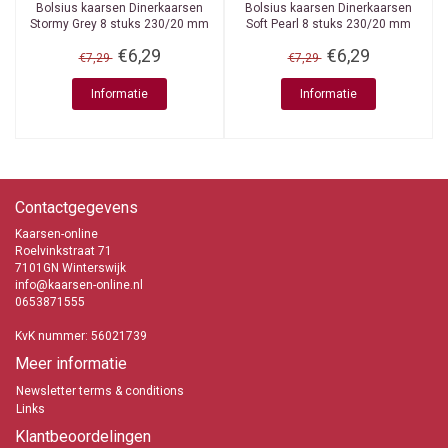
Bolsius kaarsen
Dinerkaarsen
Bolsius kaarsen
Dinerkaarsen
Stormy Grey 8 stuks 230/20 mm
Soft Pearl 8 stuks 230/20 mm
€6,29
€6,29
€7,29
€7,29
Informatie
Informatie
Contactgegevens
Kaarsen-online
Roelvinkstraat 71
7101GN Winterswijk
info@kaarsen-online.nl
0653871555
KvK nummer: 56021739
Meer informatie
Newsletter terms & conditions
Links
Klantbeoordelingen